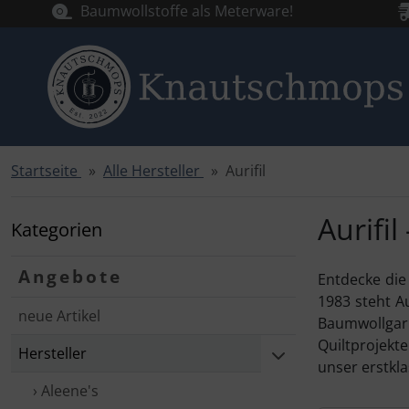
Baumwollstoffe als Meterware!
Startseite
Alle Hersteller
Aurifil
Sprungnavigation
Springe zur Navigation
Springe zum Inhalt
Aurifi
Kategorien
Springe zum Login-Button
Angebote
Entdecke die
Springe zum Button für Einstellungen
1983 steht Au
neue Artikel
Springe zu den allgemeinen Informationen
Baumwollgarn
Quiltprojekt
Hersteller
unser erstkl
› Aleene's