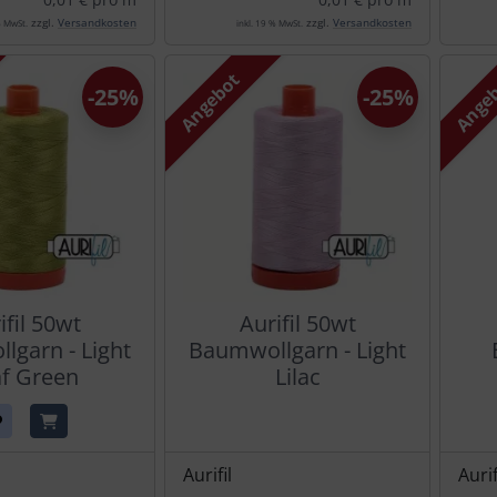
zzgl.
Versandkosten
zzgl.
Versandkosten
% MwSt.
inkl. 19 % MwSt.
Angebot
Ange
-25%
-25%
ifil 50wt
Aurifil 50wt
lgarn - Light
Baumwollgarn - Light
f Green
Lilac
Aurifil
Aurif