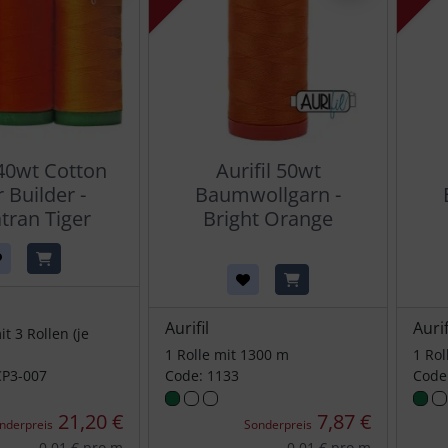
 40wt Cotton
Aurifil 50wt
 Builder -
Baumwollgarn -
ran Tiger
Bright Orange
Aurifil
Aurif
t 3 Rollen (je
1 Rolle mit 1300 m
1 Rol
CP3-007
Code: 1133
Code
21,20 €
7,87 €
nderpreis
Sonderpreis
0,01 € pro m
0,01 € pro m