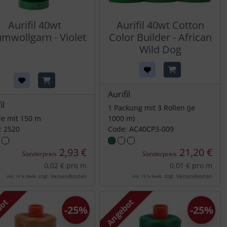
Aurifil 40wt
Aurifil 40wt Cotton
mwollgarn - Violet
Color Builder - African
Wild Dog
Aurifil
il
1 Packung mit 3 Rollen (je
le mit 150 m
1000 m)
: 2520
Code: AC40CP3-009
2,93 €
21,20 €
Sonderpreis
Sonderpreis
0,02 € pro m
0,01 € pro m
zzgl.
Versandkosten
zzgl.
Versandkosten
inkl. 19 % MwSt.
inkl. 19 % MwSt.
bot
Angebot
-25%
-25%