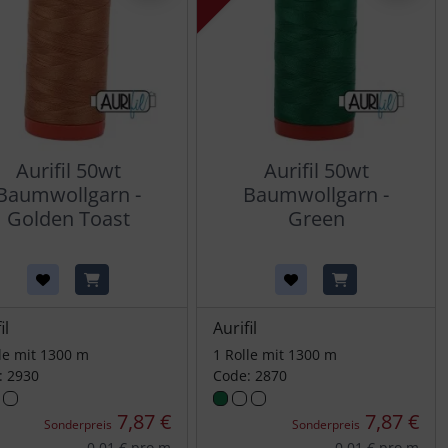
Aurifil 50wt
Aurifil 50wt
Baumwollgarn -
Baumwollgarn -
Golden Toast
Green
il
Aurifil
le mit 1300 m
1 Rolle mit 1300 m
: 2930
Code: 2870
7,87 €
7,87 €
Sonderpreis
Sonderpreis
0,01 € pro m
0,01 € pro m