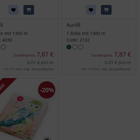
il
Aurifil
le mit 1300 m
1 Rolle mit 1300 m
: 4030
Code: 2132
7,87 €
7,87 €
Sonderpreis
Sonderpreis
0,01 € pro m
0,01 € pro m
zzgl.
Versandkosten
zzgl.
Versandkosten
inkl. 19 % MwSt.
inkl. 19 % MwSt.
bot
-20%