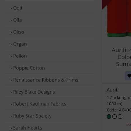
› Odif
› Olfa
› Oliso
› Organ
Aurifil
› Pellon
Color
Sumat
› Poppie Cotton
› Renaissance Ribbons & Trims
Aurifil
› Riley Blake Designs
1 Packung mi
› Robert Kaufman Fabrics
1000 m)
Code: AC40
› Ruby Star Society
So
› Sarah Hearts