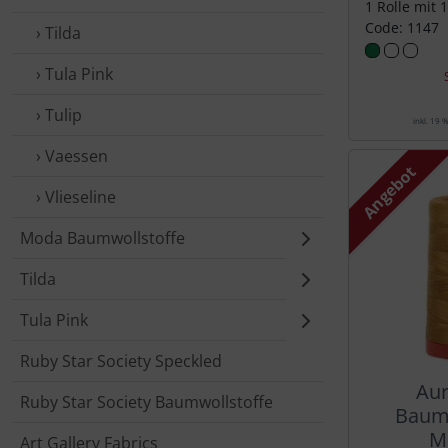
1 Rolle mit 
Code: 1147
› Tilda
› Tula Pink
› Tulip
inkl. 19 
› Vaessen
Angebot
› Vlieseline
Moda Baumwollstoffe
Tilda
Tula Pink
Ruby Star Society Speckled
Aur
Ruby Star Society Baumwollstoffe
Baumw
M
Art Gallery Fabrics