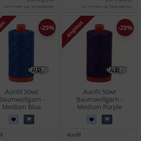
zzgl.
Versandkosten
zzgl.
Versandkosten
inkl. 19 % MwSt.
inkl. 19 % MwSt.
bot
Angebot
-25%
-25%
Aurifil 50wt
Aurifil 50wt
Baumwollgarn -
Baumwollgarn -
Medium Blue
Medium Purple
il
Aurifil