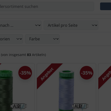
Du die nachfolgenden Artikel umsortieren und zwischen ein
Du die nachfolgenden Artikel nach ihren Eigenschaften filte
(von insgesamt
83
Artikeln)
Angebot
Ange
-35%
-35%