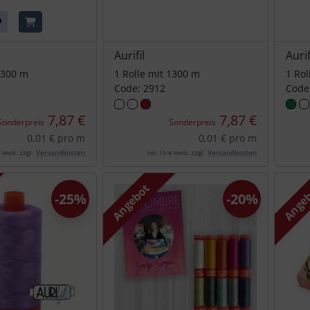
Aurifil
Aurif
1300 m
1 Rolle mit 1300 m
1 Rol
Code: 2912
Code
7,87 €
7,87 €
Sonderpreis
Sonderpreis
0,01 € pro m
0,01 € pro m
zzgl.
Versandkosten
zzgl.
Versandkosten
% MwSt.
inkl. 19 % MwSt.
Angebot
Ange
-25%
-20%