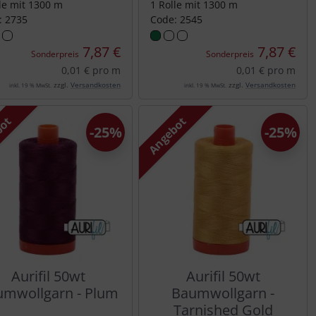
le mit 1300 m
1 Rolle mit 1300 m
: 2735
Code: 2545
7,87 €
7,87 €
Sonderpreis
Sonderpreis
0,01 € pro m
0,01 € pro m
zzgl.
Versandkosten
zzgl.
Versandkosten
inkl. 19 % MwSt.
inkl. 19 % MwSt.
bot
Angebot
-25%
-25%
Aurifil 50wt
Aurifil 50wt
mwollgarn - Plum
Baumwollgarn -
Tarnished Gold