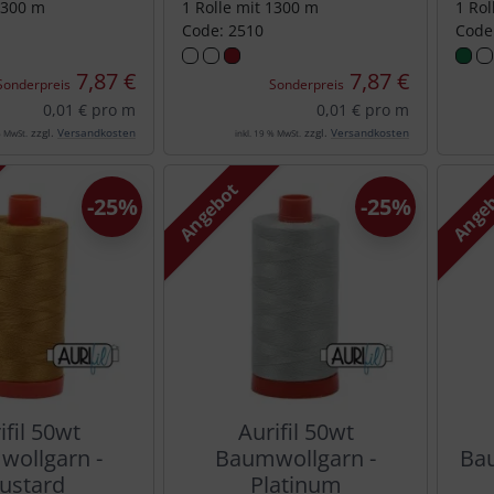
1300 m
1 Rolle mit 1300 m
1 Rol
Code: 2510
Code
7,87 €
7,87 €
Sonderpreis
Sonderpreis
0,01 € pro m
0,01 € pro m
zzgl.
Versandkosten
zzgl.
Versandkosten
% MwSt.
inkl. 19 % MwSt.
Angebot
Ange
-25%
-25%
ifil 50wt
Aurifil 50wt
ollgarn -
Baumwollgarn -
Bau
ustard
Platinum