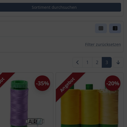
er Box- oder Listenansicht wählen.
rn.
Filter zurücksetzen
1
2
3
bot
Angebot
-35%
-20%