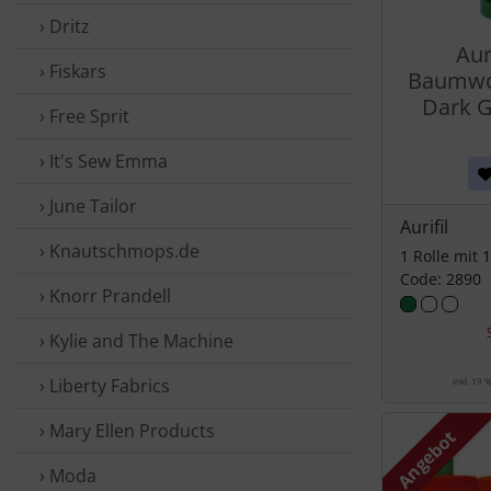
› Dritz
Aur
› Fiskars
Baumwol
Dark G
› Free Sprit
› It's Sew Emma
› June Tailor
Aurifil
› Knautschmops.de
1 Rolle mit 
Code: 2890
› Knorr Prandell
› Kylie and The Machine
› Liberty Fabrics
inkl. 19 
› Mary Ellen Products
Angebot
› Moda