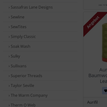
inkl. 19 
› Sassafras Lane Designs
› Sewline
Angebot
› SewTites
› Simply Classic
› Soak Wash
› Sulky
› Sullivans
Aur
Baumwol
› Superior Threads
Lea
› Taylor Seville
› The Warm Company
Aurifil
› Therm O Web