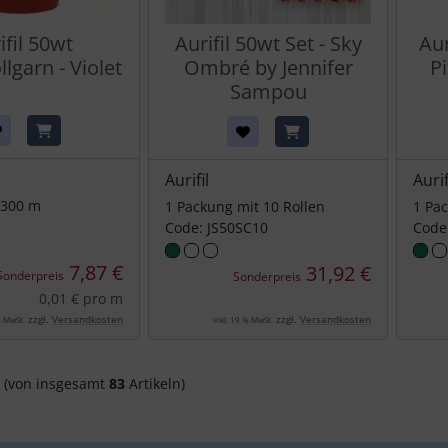
ifil 50wt
Aurifil 50wt Set - Sky
Aur
garn - Violet
Ombré by Jennifer
P
Sampou
Aurifil
Aurif
1300 m
1 Packung mit 10 Rollen
1 Pac
Code: JS50SC10
Code
7,87 €
31,92 €
Sonderpreis
Sonderpreis
0,01 € pro m
zzgl.
Versandkosten
zzgl.
Versandkosten
% MwSt.
inkl. 19 % MwSt.
(von insgesamt
83
Artikeln)