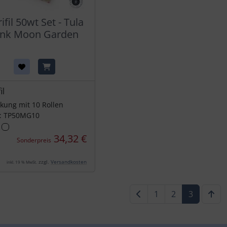
ifil 50wt Set - Tula
ink Moon Garden
il
kung mit 10 Rollen
: TP50MG10
34,32 €
Sonderpreis
zzgl.
Versandkosten
inkl. 19 % MwSt.
1
2
3