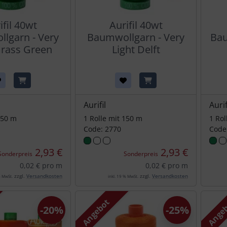
ifil 40wt
Aurifil 40wt
lgarn - Very
Baumwollgarn - Very
Bau
rass Green
Light Delft
Aurifil
Aurif
150 m
1 Rolle mit 150 m
1 Rol
Code: 2770
Code
2,93 €
2,93 €
Sonderpreis
Sonderpreis
0,02 € pro m
0,02 € pro m
zzgl.
Versandkosten
zzgl.
Versandkosten
% MwSt.
inkl. 19 % MwSt.
Angebot
Ange
-20%
-25%