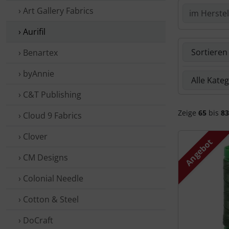
› Art Gallery Fabrics
› Aurifil
Hier kannst 
› Benartex
› byAnnie
Hier kannst 
› C&T Publishing
Zeige
65
bis
83
› Cloud 9 Fabrics
› Clover
Angebot
› CM Designs
› Colonial Needle
› Cotton & Steel
› DoCraft