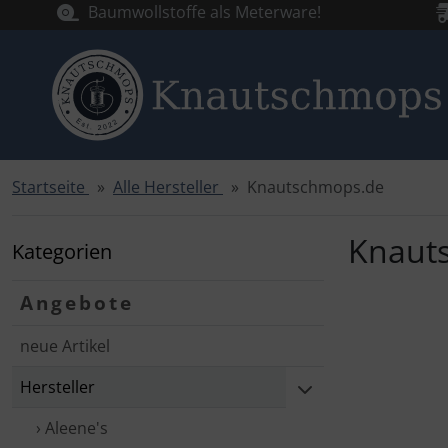
Baumwollstoffe als Meterware!
Startseite
Alle Hersteller
Knautschmops.de
Sprungnavigation
Springe zur Navigation
Springe zum Inhalt
Knaut
Kategorien
Springe zum Login-Button
Angebote
Springe zum Button für Einstellungen
neue Artikel
Springe zu den allgemeinen Informationen
Hersteller
› Aleene's