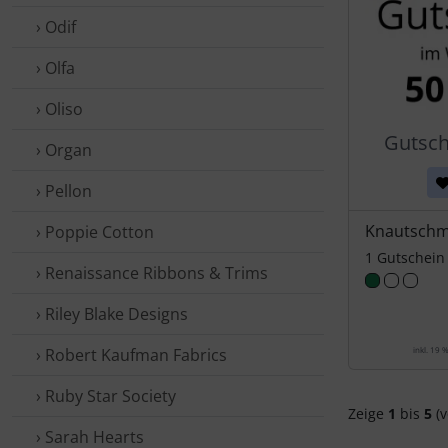
› Odif
› Olfa
› Oliso
Gutsch
› Organ
› Pellon
Knautschm
› Poppie Cotton
1 Gutschein
› Renaissance Ribbons & Trims
› Riley Blake Designs
› Robert Kaufman Fabrics
inkl. 19 
› Ruby Star Society
Zeige
1
bis
5
(v
› Sarah Hearts