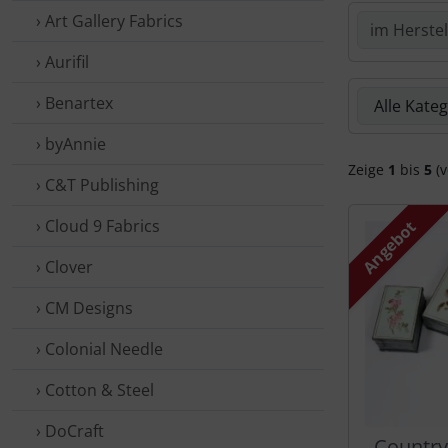
› Art Gallery Fabrics
› Aurifil
Hier kannst 
› Benartex
› byAnnie
Zeige
1
bis
5
(v
› C&T Publishing
› Cloud 9 Fabrics
Angebot
› Clover
› CM Designs
› Colonial Needle
› Cotton & Steel
› DoCraft
Country