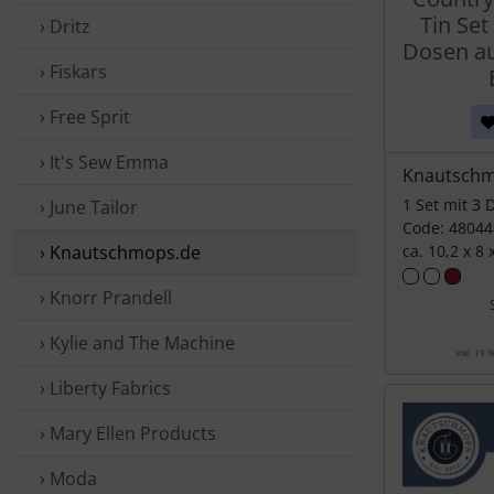
Tin Set 
› Dritz
Dosen au
› Fiskars
› Free Sprit
› It's Sew Emma
Knautschm
1 Set mit 3 
› June Tailor
Code: 48044
› Knautschmops.de
ca. 10,2 x 8 
› Knorr Prandell
› Kylie and The Machine
inkl. 19 
› Liberty Fabrics
› Mary Ellen Products
› Moda