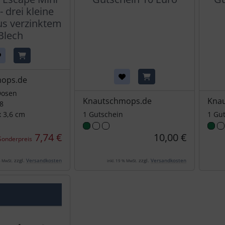
- drei kleine
s verzinktem
Blech
ops.de
Dosen
Knautschmops.de
Kna
8
x 3,6 cm
1 Gutschein
1 Gu
7,74 €
10,00 €
Sonderpreis
zzgl.
Versandkosten
zzgl.
Versandkosten
% MwSt.
inkl. 19 % MwSt.