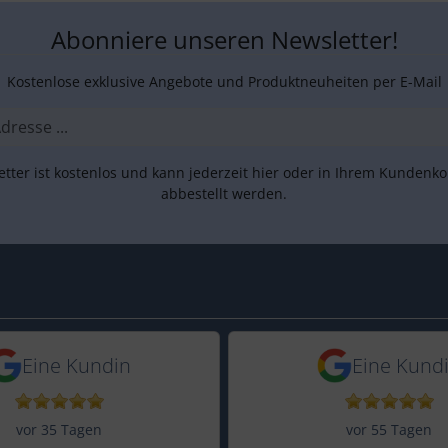
Abonniere unseren Newsletter!
Kostenlose exklusive Angebote und Produktneuheiten per E-Mail
tter ist kostenlos und kann jederzeit hier oder in Ihrem Kundenk
abbestellt werden.
s.de: 5,0 von 5 Sternen
e
in vor 17 Tagen
5 Sternen von einer Kundin vor 35
5 von 5 Sternen
Eine Kundin
Eine Kund
vor 35 Tagen
vor 55 Tagen