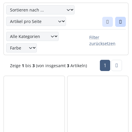
Hier kannst Du die nachfolgenden Artikel umsortieren un
Hier kannst Du die nachfolgenden Artikel nach ihren Eige
Filter
zurücksetzen
1
Zeige
1
bis
3
(von insgesamt
3
Artikeln)