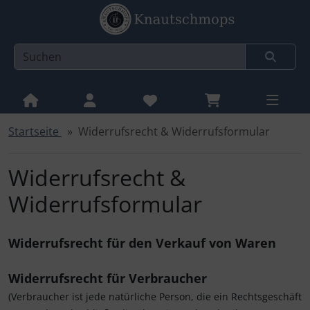
Startseite
Widerrufsrecht & Widerrufsformular
Sprungnavigation
Springe zur Navigation
Springe zum Inhalt
Widerrufsrecht &
Springe zum Login-Button
Widerrufsformular
Springe zum Button für Einstellungen
Widerrufsrecht für den Verkauf von Waren
Springe zu den allgemeinen Informationen
Widerrufsrecht für Verbraucher
(Verbraucher ist jede natürliche Person, die ein Rechtsgeschäft