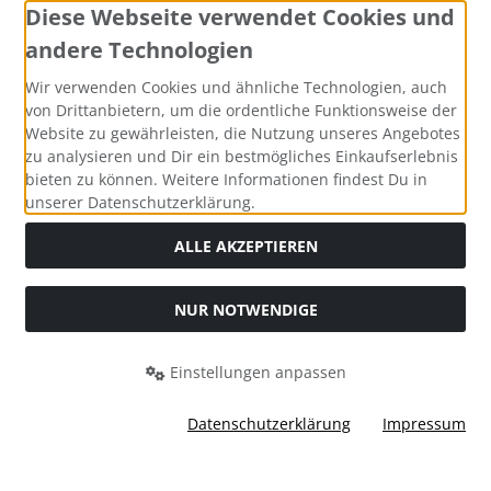
Diese Webseite verwendet Cookies und
andere Technologien
Social Media
Wir verwenden Cookies und ähnliche Technologien, auch
von Drittanbietern, um die ordentliche Funktionsweise der
Website zu gewährleisten, die Nutzung unseres Angebotes
zu analysieren und Dir ein bestmögliches Einkaufserlebnis
bieten zu können. Weitere Informationen findest Du in
unserer Datenschutzerklärung.
ALLE AKZEPTIEREN
NUR NOTWENDIGE
Alle Preise inkl. gesetzl. MwSt. zzgl.
Versandkosten
. Die
durchgestrichenen Preise entsprechen dem bisherigen Preis
Einstellungen anpassen
bei Knautschmops.de.
Knautschmops.de © 2026 | Template © 2026 by Karl
Datenschutzerklärung
Impressum
mod
ified eCommerce Shopsoftware © 2009-2026