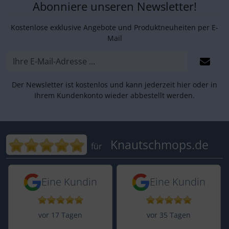
Abonniere unseren Newsletter!
Kostenlose exklusive Angebote und Produktneuheiten per E-
Mail
Der Newsletter ist kostenlos und kann jederzeit hier oder in
Ihrem Kundenkonto wieder abbestellt werden.
Bewertungen für Knautschmops.de: 5
Knautschmops.de
für
5 von 5 Sternen von einer Kundin vor 
5 von 5 Sternen vo
Eine Kundin
Eine Kundin
vor 17 Tagen
vor 35 Tagen