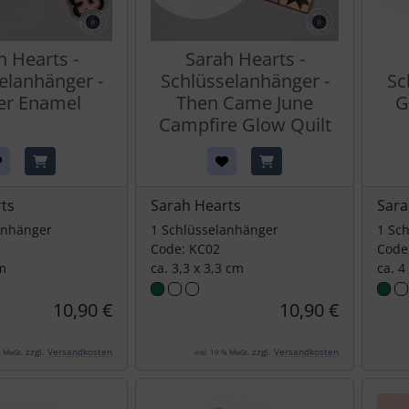
h Hearts -
Sarah Hearts -
elanhänger -
Schlüsselanhänger -
Sc
ter Enamel
Then Came June
G
Campfire Glow Quilt
ts
Sarah Hearts
Sara
anhänger
1 Schlüsselanhänger
1 Sc
Code: KC02
Code
cm
ca. 3,3 x 3,3 cm
ca. 4
10,90 €
10,90 €
zzgl.
Versandkosten
zzgl.
Versandkosten
% MwSt.
inkl. 19 % MwSt.