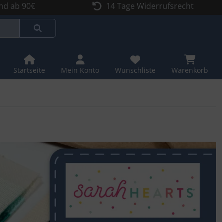
nd ab 90€
14 Tage Widerrufsrecht
Startseite
Mein Konto
Wunschliste
Warenkorb