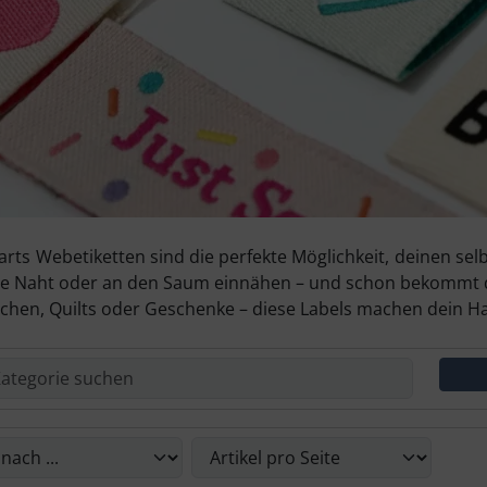
rts Webetiketten sind die perfekte Möglichkeit, deinen sel
ine Naht oder an den Saum einnähen – und schon bekommt de
schen, Quilts oder Geschenke – diese Labels machen dein
Du die nachfolgenden Artikel umsortieren und zwischen ein