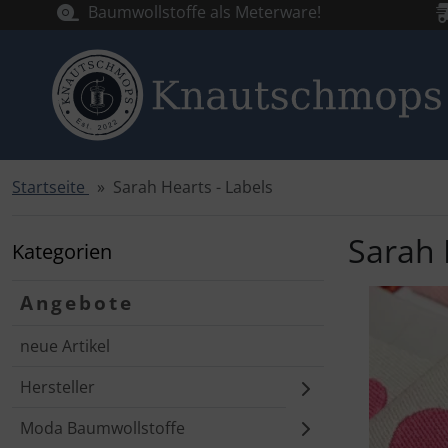
Baumwollstoffe als Meterware!
Startseite
Sarah Hearts - Labels
Sprungnavigation
Springe zur Navigation
Springe zum Inhalt
Sarah 
Kategorien
Springe zum Login-Button
Angebote
Springe zum Button für Einstellungen
neue Artikel
Springe zu den allgemeinen Informationen
Hersteller
Moda Baumwollstoffe