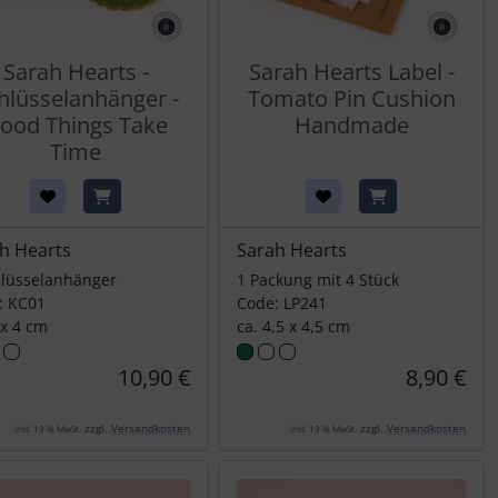
Sarah Hearts -
Sarah Hearts Label -
hlüsselanhänger -
Tomato Pin Cushion
ood Things Take
Handmade
Time
h Hearts
Sarah Hearts
hlüsselanhänger
1 Packung mit 4 Stück
: KC01
Code: LP241
 x 4 cm
ca. 4,5 x 4,5 cm
10,90 €
8,90 €
zzgl.
Versandkosten
zzgl.
Versandkosten
inkl. 19 % MwSt.
inkl. 19 % MwSt.