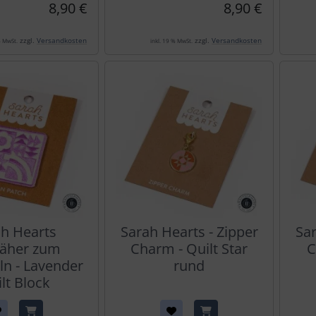
8,90 €
8,90 €
zzgl.
Versandkosten
zzgl.
Versandkosten
% MwSt.
inkl. 19 % MwSt.
h Hearts
Sarah Hearts - Zipper
Sar
äher zum
Charm - Quilt Star
C
ln - Lavender
rund
lt Block