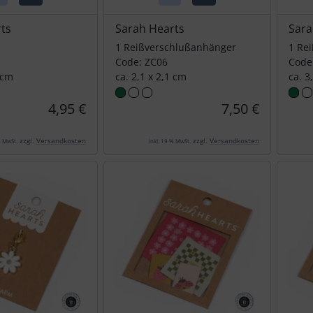
ts
Sarah Hearts
Sara
1 Reißverschlußanhänger
1 Re
Code: ZC06
Code
 cm
ca. 2,1 x 2,1 cm
ca. 3
4,95 €
7,50 €
zzgl.
Versandkosten
zzgl.
Versandkosten
% MwSt.
inkl. 19 % MwSt.