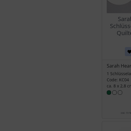
Sara
Schlüss
Quil
Sarah Hear
1 Schlüssel
Code: KC04
ca. 8 x 2,8 
inkl. 19 