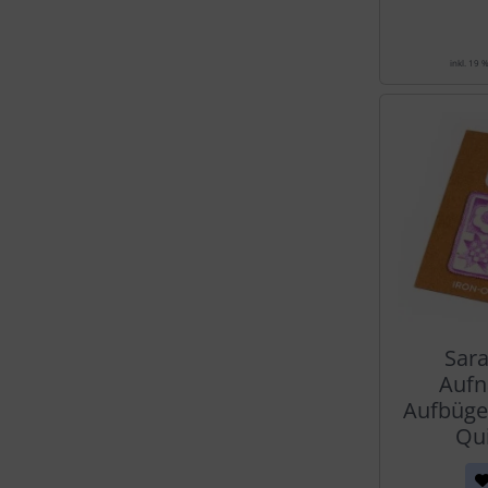
inkl. 19 
Sara
Aufn
Aufbüge
Qui