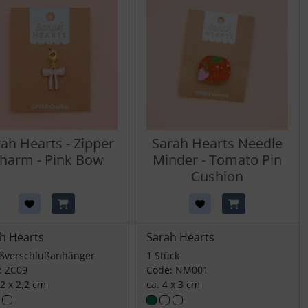
ah Hearts - Zipper
Sarah Hearts Needle
harm - Pink Bow
Minder - Tomato Pin
Cushion
h Hearts
Sarah Hearts
ißverschlußanhänger
1 Stück
: ZC09
Code: NM001
,2 x 2,2 cm
ca. 4 x 3 cm