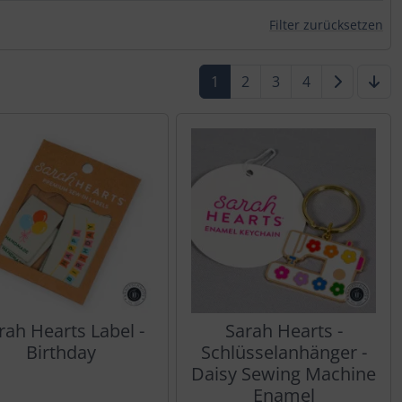
rn.
Filter zurücksetzen
1
2
3
4
rah Hearts Label -
Sarah Hearts -
Birthday
Schlüsselanhänger -
Daisy Sewing Machine
Enamel