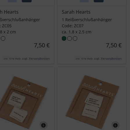
h Hearts
Sarah Hearts
ißverschlußanhänger
1 Reißverschlußanhänger
: ZC05
Code: ZC07
,8 x 2 cm
ca. 1,8 x 2,5 cm
7,50 €
7,50 €
zzgl.
Versandkosten
zzgl.
Versandkosten
inkl. 19 % MwSt.
inkl. 19 % MwSt.