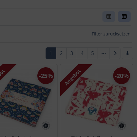
er Box- oder Listenansicht wählen.
rn.
Filter zurücksetzen
1
2
3
4
5
bot
Angebot
-25%
-20%