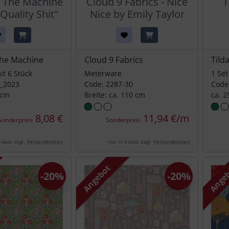
d The Machine
Cloud 9 Fabrics - Nice
T
"Quality Shit"
Nice by Emily Taylor
The Machine
Cloud 9 Fabrics
Tild
it 6 Stück
Meterware
1 Set
6_2023
Code: 2287-30
Code
 cm
Breite: ca. 110 cm
ca. 2
8,08 €
11,94 €/m
Sonderpreis
Sonderpreis
zzgl.
Versandkosten
zzgl.
Versandkosten
% MwSt.
inkl. 19 % MwSt.
Angebot
Ange
-20%
-20%