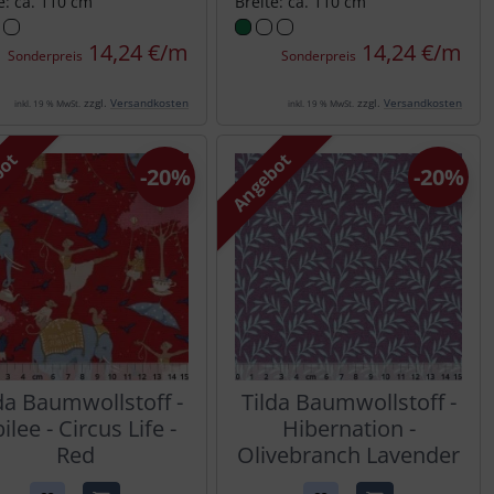
e: ca. 110 cm
Breite: ca. 110 cm
14,24 €/m
14,24 €/m
Sonderpreis
Sonderpreis
zzgl.
Versandkosten
zzgl.
Versandkosten
inkl. 19 % MwSt.
inkl. 19 % MwSt.
bot
Angebot
-20%
-20%
da Baumwollstoff -
Tilda Baumwollstoff -
ilee - Circus Life -
Hibernation -
Red
Olivebranch Lavender