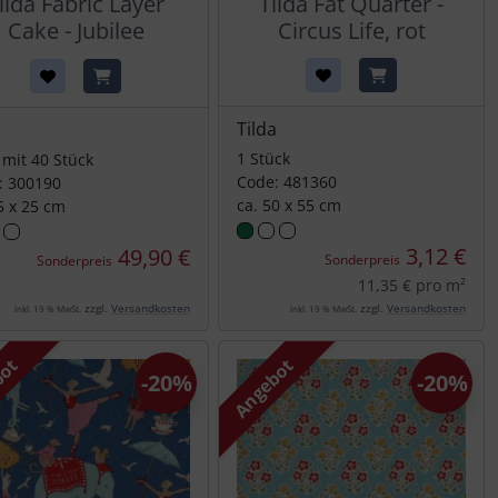
ilda Fabric Layer
Tilda Fat Quarter -
Cake - Jubilee
Circus Life, rot
Tilda
a
1 Stück
 mit 40 Stück
Code: 481360
: 300190
ca. 50 x 55 cm
5 x 25 cm
3,12 €
49,90 €
Sonderpreis
Sonderpreis
11,35 € pro m²
zzgl.
Versandkosten
zzgl.
Versandkosten
inkl. 19 % MwSt.
inkl. 19 % MwSt.
bot
Angebot
-20%
-20%