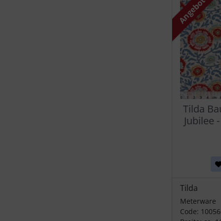
Angebot
Tilda Ba
Jubilee -
Tilda
Meterware
Code: 10056