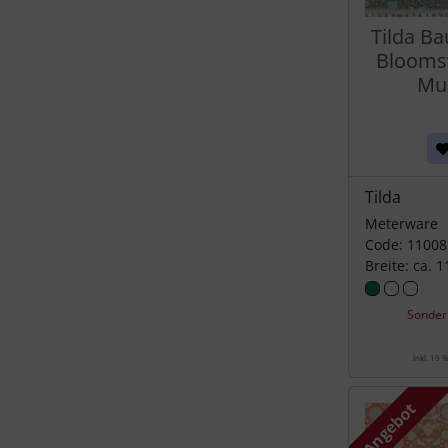
Tilda Ba
Bloomsv
Mu
Tilda
Meterware
Code: 11008
Breite: ca. 
Sonder
inkl. 19 
Angebot