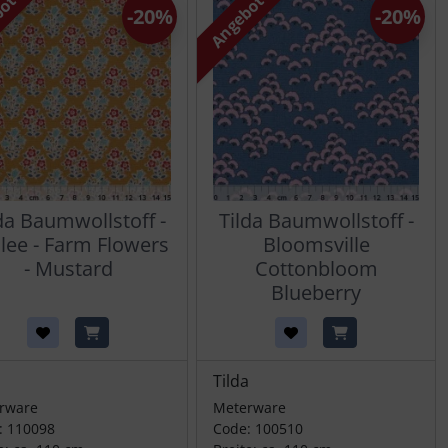
bot
Angebot
-20%
-20%
da Baumwollstoff -
Tilda Baumwollstoff -
ilee - Farm Flowers
Bloomsville
- Mustard
Cottonbloom
Blueberry
a
Tilda
rware
Meterware
: 110098
Code: 100510