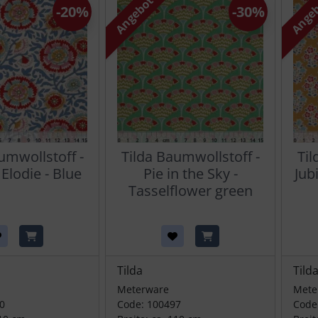
Angebot
Ange
-20%
-30%
umwollstoff -
Tilda Baumwollstoff -
Til
 Elodie - Blue
Pie in the Sky -
Jub
Tasselflower green
Tilda
Tild
Meterware
Mete
0
Code: 100497
Code