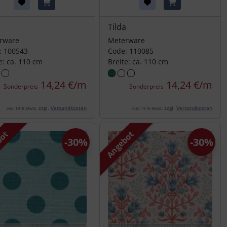
a
Tilda
rware
Meterware
: 100543
Code: 110085
e: ca. 110 cm
Breite: ca. 110 cm
14,24 €/m
14,24 €/m
Sonderpreis
Sonderpreis
zzgl.
Versandkosten
zzgl.
Versandkosten
inkl. 19 % MwSt.
inkl. 19 % MwSt.
bot
Angebot
-30%
-30%