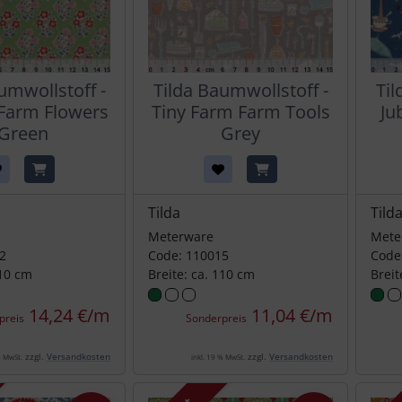
umwollstoff -
Tilda Baumwollstoff -
Til
- Farm Flowers
Tiny Farm Farm Tools
Jub
 Green
Grey
Tilda
Tild
Meterware
Mete
2
Code: 110015
Code
110 cm
Breite: ca. 110 cm
Breit
14,24 €/m
11,04 €/m
preis
Sonderpreis
zzgl.
Versandkosten
zzgl.
Versandkosten
% MwSt.
inkl. 19 % MwSt.