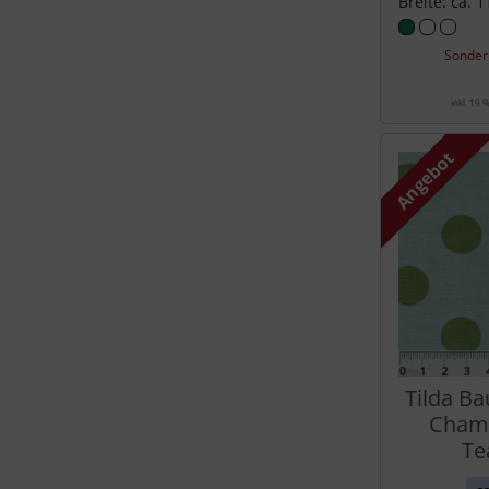
Breite: ca. 
Sonder
inkl. 19 
Angebot
Tilda Ba
Chamb
Te