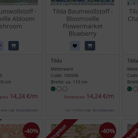
umwollstoff -
Tilda Baumwollstoff -
Til
ille Abloom
Bloomsville
Cha
shroom
Flowermarket
Blueberry
Tilda
Tild
Meterware
Mete
3
Code: 100506
Code
110 cm
Breite: ca. 110 cm
Breit
14,24 €/m
14,24 €/m
preis
Sonderpreis
zzgl.
Versandkosten
zzgl.
Versandkosten
% MwSt.
inkl. 19 % MwSt.
Angebot
Ange
-40%
-40%