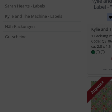
Kylie an
Sarah Hearts - Labels
Label - 
Kylie and The Machine - Labels
Näh-Packungen
Kylie and 
1 Packung m
Gutscheine
Code: QS_0
ca. 2,8 x 1,5
inkl. 19 
Angebot