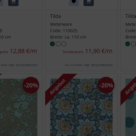
Tilda
Tild
Meterware
Mete
9
Code: 110025
Code
110 cm
Breite: ca. 110 cm
Breit
12,88 €/m
11,90 €/m
preis
Sonderpreis
zzgl.
Versandkosten
zzgl.
Versandkosten
% MwSt.
inkl. 19 % MwSt.
Angebot
Ange
-20%
-20%