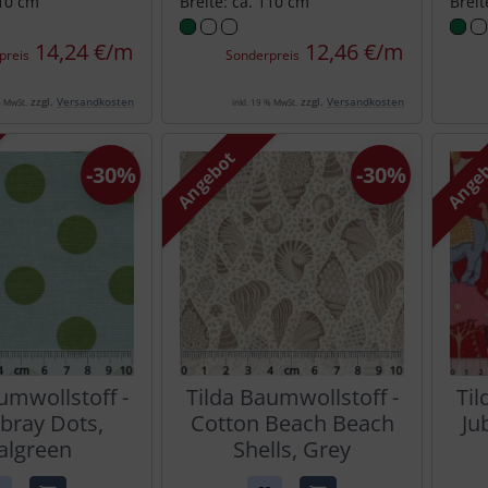
110 cm
Breite: ca. 110 cm
Breit
14,24 €/m
12,46 €/m
preis
Sonderpreis
zzgl.
Versandkosten
zzgl.
Versandkosten
% MwSt.
inkl. 19 % MwSt.
Angebot
Ange
-30%
-30%
umwollstoff -
Tilda Baumwollstoff -
Til
ray Dots,
Cotton Beach Beach
Jub
algreen
Shells, Grey