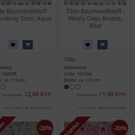
da Baumwollstoff -
Tilda Baumwollstoff -
mbray Dots, Aqua
Windy Days Breeze,
Blue
a
Tilda
rware
Meterware
: 160058
Code: 100344
e: ca. 110 cm
Breite: ca. 110 cm
12,88 €/m
11,90 €/m
Sonderpreis
Sonderpreis
zzgl.
Versandkosten
zzgl.
Versandkosten
inkl. 19 % MwSt.
inkl. 19 % MwSt.
bot
Angebot
-20%
-20%