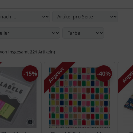
Du die nachfolgenden Artikel umsortieren und zwischen ein
Du die nachfolgenden Artikel nach ihren Eigenschaften filte
von insgesamt
221
Artikeln)
Angebot
Ange
-15%
-40%