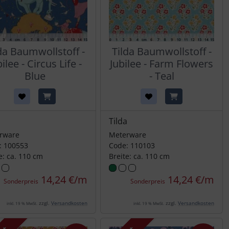
da Baumwollstoff -
Tilda Baumwollstoff -
ilee - Circus Life -
Jubilee - Farm Flowers
Blue
- Teal
a
Tilda
rware
Meterware
: 100553
Code: 110103
e: ca. 110 cm
Breite: ca. 110 cm
14,24 €/m
14,24 €/m
Sonderpreis
Sonderpreis
zzgl.
Versandkosten
zzgl.
Versandkosten
inkl. 19 % MwSt.
inkl. 19 % MwSt.