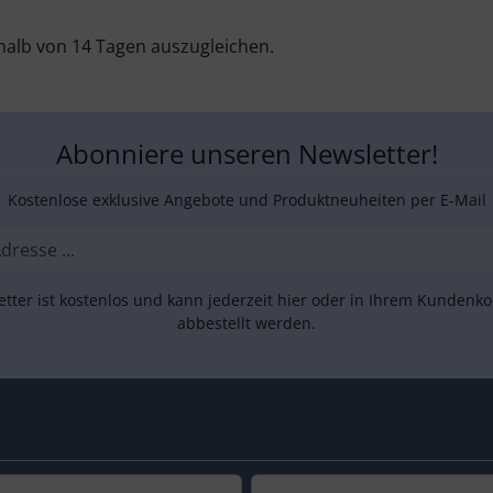
halb von 14 Tagen auszugleichen.
Abonniere unseren Newsletter!
Kostenlose exklusive Angebote und Produktneuheiten per E-Mail
tter ist kostenlos und kann jederzeit hier oder in Ihrem Kundenk
abbestellt werden.
s.de: 5,0 von 5 Sternen
e