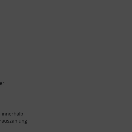
er
) innerhalb
orauszahlung