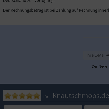
Deutschland zur Verfügung.
Der Rechnungsbetrag ist bei Zahlung auf Rechnung inner
Der Newsle
Bewertungen für Knautschmop
Knautschmops.d
für