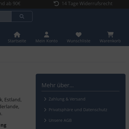
nd ab 90€
14 Tage Widerrufsrecht
Startseite
Mein Konto
Wunschliste
Warenkorb
Mehr über...
Zahlung & Versand
, Estland,
ederlande,
Privatsphäre und Datenschutz
n.
Unsere AGB
ung