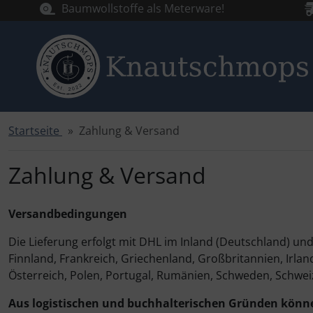
Baumwollstoffe als Meterware!
Startseite
Zahlung & Versand
Sprungnavigation
Springe zur Navigation
Springe zum Inhalt
Zahlung & Versand
Springe zum Login-Button
Versandbedingungen
Springe zum Button für Einstellungen
Die Lieferung erfolgt mit DHL im Inland (Deutschland) un
Springe zu den allgemeinen Informationen
Finnland, Frankreich, Griechenland, Großbritannien, Irland
Österreich, Polen, Portugal, Rumänien, Schweden, Schweiz
Aus logistischen und buchhalterischen Gründen können