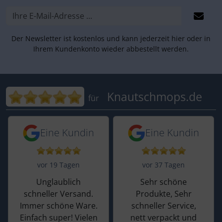
Der Newsletter ist kostenlos und kann jederzeit hier oder in
Ihrem Kundenkonto wieder abbestellt werden.
Bewertungen für Knautschmops.de: 5
Knautschmops.de
für
5 von 5 Sternen von einer Kundin vor 
5 von 5 Sternen vo
Eine Kundin
Eine Kundin
vor 19 Tagen
vor 37 Tagen
Unglaublich
Sehr schöne
schneller Versand.
Produkte, Sehr
Immer schöne Ware.
schneller Service,
Einfach super! Vielen
nett verpackt und