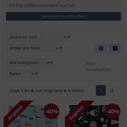
Hier kannst Du die nachfolgenden Artikel umsortieren un
Hier kannst Du die nachfolgenden Artikel nach ihren Eige
Filter
zurücksetzen
1
Zeige
1
bis
6
(von insgesamt
6
Artikeln)
Angebot
Angebot
-40%
-40%