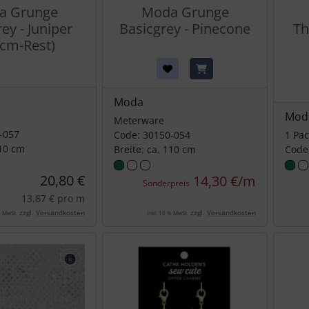
a Grunge
Moda Grunge
ey - Juniper
Basicgrey - Pinecone
Th
cm-Rest)
Moda
Mod
Meterware
-057
Code: 30150-054
1 Pa
110 cm
Breite: ca. 110 cm
Code
20,80 €
14,30 €/m
Sonderpreis
13,87 € pro m
zzgl.
Versandkosten
zzgl.
Versandkosten
% MwSt.
inkl. 19 % MwSt.