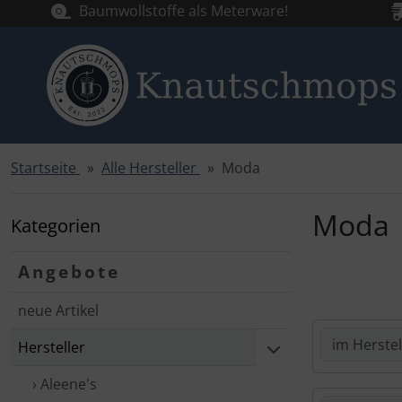
Baumwollstoffe als Meterware!
Startseite
Alle Hersteller
Moda
Sprungnavigation
Springe zur Navigation
Springe zum Inhalt
Moda
Kategorien
Springe zum Login-Button
Angebote
Springe zum Button für Einstellungen
neue Artikel
Springe zu den allgemeinen Informationen
Hersteller
› Aleene's
Hier kannst 