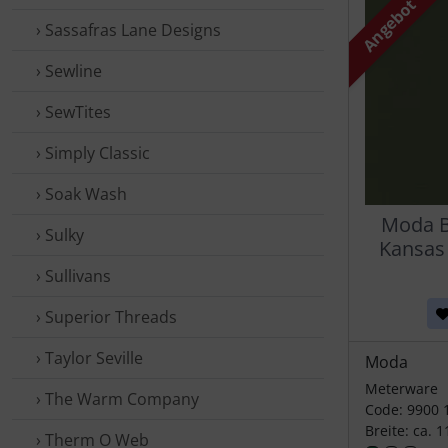
Angebot
› Sassafras Lane Designs
› Sewline
› SewTites
› Simply Classic
› Soak Wash
Moda Be
› Sulky
Kansas
› Sullivans
› Superior Threads
› Taylor Seville
Moda
Meterware
› The Warm Company
Code: 9900 
Breite: ca. 
› Therm O Web