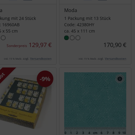
a
Moda
kung mit 24 Stück
1 Packung mit 13 Stück
: 16960AB
Code: 42380HY
5 x 55 cm
ca. 45 x 111 cm
129,97 €
170,90 €
Sonderpreis
zzgl.
Versandkosten
zzgl.
Versandkosten
inkl. 19 % MwSt.
inkl. 19 % MwSt.
bot
-9%