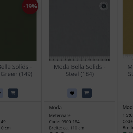
-19%
lla Solids -
Moda Bella Solids -
Mo
 Green (149)
Steel (184)
S
Mod
Moda
1 Stü
Meterware
Code
149
Code: 9900-184
Breit
110 cm
Breite: ca. 110 cm