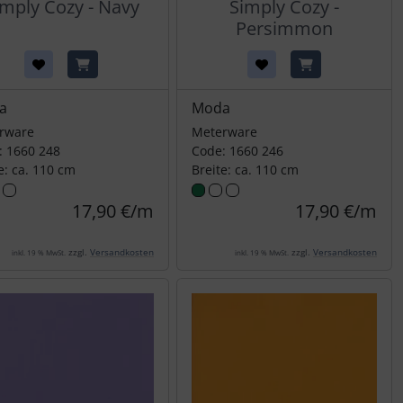
imply Cozy - Navy
Simply Cozy -
Persimmon
a
Moda
rware
Meterware
: 1660 248
Code: 1660 246
e: ca. 110 cm
Breite: ca. 110 cm
17,90 €/m
17,90 €/m
zzgl.
Versandkosten
zzgl.
Versandkosten
inkl. 19 % MwSt.
inkl. 19 % MwSt.