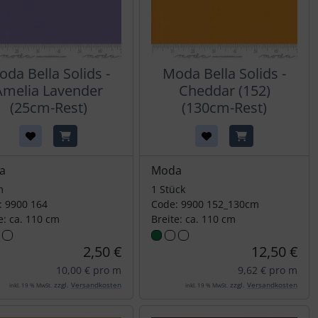
da Bella Solids -
Moda Bella Solids -
Amelia Lavender
Cheddar (152)
(25cm-Rest)
(130cm-Rest)
a
Moda
m
1 Stück
: 9900 164
Code: 9900 152_130cm
e: ca. 110 cm
Breite: ca. 110 cm
2,50 €
12,50 €
10,00 € pro m
9,62 € pro m
zzgl.
Versandkosten
zzgl.
Versandkosten
inkl. 19 % MwSt.
inkl. 19 % MwSt.