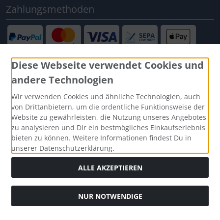
Zahlungsmethoden
Diese Webseite verwendet Cookies und
andere Technologien
Social Media
Wir verwenden Cookies und ähnliche Technologien, auch
von Drittanbietern, um die ordentliche Funktionsweise der
Website zu gewährleisten, die Nutzung unseres Angebotes
zu analysieren und Dir ein bestmögliches Einkaufserlebnis
bieten zu können. Weitere Informationen findest Du in
unserer Datenschutzerklärung.
ALLE AKZEPTIEREN
NUR NOTWENDIGE
Alle Preise inkl. gesetzl. MwSt. zzgl.
Versandkosten
. Die
durchgestrichenen Preise entsprechen dem bisherigen Preis