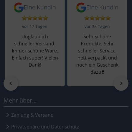
5 von 5 Sternen von einer Kundin vor 
5 von 5 Sternen vo
Eine Kundin
Eine Kundin
vor 17 Tagen
vor 35 Tagen
Unglaublich
Sehr schöne
schneller Versand.
Produkte, Sehr
Immer schöne Ware.
schneller Service,
Einfach super! Vielen
nett verpackt und
Dank!
noch ein Geschenk
dazu❣️
zurück
vor
Mehr über...
Zahlung & Versand
Privatsphäre und Datenschutz