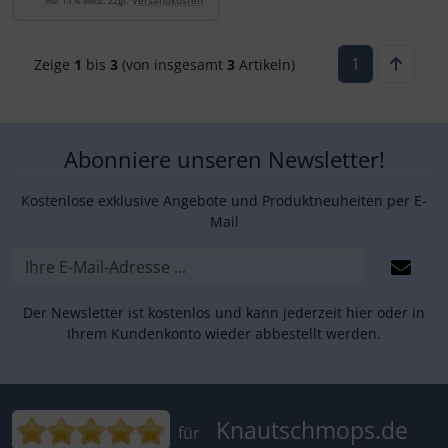
zzgl.
Versandkosten
inkl. 19 % MwSt.
1
Zeige
1
bis
3
(von insgesamt
3
Artikeln)
Abonniere unseren Newsletter!
Kostenlose exklusive Angebote und Produktneuheiten per E-
Mail
Der Newsletter ist kostenlos und kann jederzeit hier oder in
Ihrem Kundenkonto wieder abbestellt werden.
Bewertungen für Knautschmops.de: 5
Knautschmops.de
für