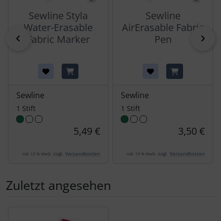
Sewline Styla
Sewline
Water-Erasable
AirErasable Fabric
Fabric Marker
Pen
zurück
vor
Sewline
Sewline
1 Stift
1 Stift
5,49 €
3,50 €
zzgl.
Versandkosten
zzgl.
Versandkosten
inkl. 19 % MwSt.
inkl. 19 % MwSt.
Zuletzt angesehen
Es folgt ein Produktslider - navigieren Sie mit der Tab-Tas