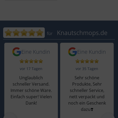
Bewertungen für Knautschmops.de: 5
Knautschmops.de
für
5 von 5 Sternen von einer Kundin vor 
5 von 5 Sternen vo
Eine Kundin
Eine Kundin
vor 17 Tagen
vor 35 Tagen
Unglaublich
Sehr schöne
schneller Versand.
Produkte, Sehr
Immer schöne Ware.
schneller Service,
Einfach super! Vielen
nett verpackt und
Dank!
noch ein Geschenk
dazu❣️