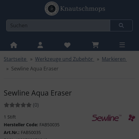
Startseite
Werkzeuge und Zubehör
Markieren
Sprungnavigation
Springe zur Navigation
Sewline Aqua Eraser
Springe zum Inhalt
Springe zum Login-Button
Sewline Aqua Eraser
Springe zum Button für Einstellungen
Bewertungen:
Bewertungen
(0
)
Springe zu den allgemeinen Informationen
1 Stift
Sewline
Hersteller Code:
FAB50035
Art.Nr.:
FAB50035