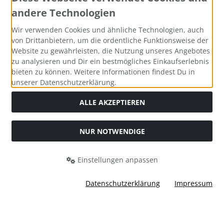
andere Technologien
Social Media
Wir verwenden Cookies und ähnliche Technologien, auch
von Drittanbietern, um die ordentliche Funktionsweise der
Website zu gewährleisten, die Nutzung unseres Angebotes
zu analysieren und Dir ein bestmögliches Einkaufserlebnis
bieten zu können. Weitere Informationen findest Du in
unserer Datenschutzerklärung.
ALLE AKZEPTIEREN
NUR NOTWENDIGE
Alle Preise inkl. gesetzl. MwSt. zzgl.
Versandkosten
. Die
durchgestrichenen Preise entsprechen dem bisherigen Preis
Einstellungen anpassen
bei Knautschmops.de.
Knautschmops.de © 2026 | Template © 2026 by Karl
Datenschutzerklärung
Impressum
mod
ified eCommerce Shopsoftware © 2009-2026