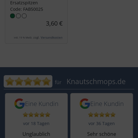
Ersatzspitzen
Code: FAB50025
3,60 €
zzgl.
Versandkosten
inkl. 19 % MwSt.
Bewertungen für Knautschmops.de: 5
Knautschmops.de
für
5 von 5 Sternen von einer Kundin vor 
5 von 5 Sternen vo
Eine Kundin
Eine Kundin
vor 18 Tagen
vor 36 Tagen
Unglaublich
Sehr schöne