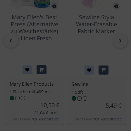
Mary Ellen's Best
Sewline Styla
Press (Alternative
Water-Erasable
zu Wäschestärke)
Fabric Marker
- Linen Fresh
zurück
vor
Mary Ellen Products
Sewline
1 Flasche mit 499 mL
1 Stift
10,50 €
5,49 €
21,04 € pro L
zzgl.
Versandkosten
zzgl.
Versandkosten
inkl. 19 % MwSt.
inkl. 19 % MwSt.