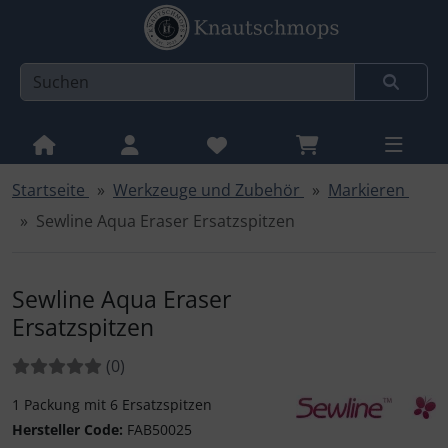
Startseite
Werkzeuge und Zubehör
Markieren
Sprungnavigation
Springe zur Navigation
Sewline Aqua Eraser Ersatzspitzen
Springe zum Inhalt
Springe zum Login-Button
Sewline Aqua Eraser
Springe zum Button für Einstellungen
Ersatzspitzen
Springe zu den allgemeinen Informationen
Bewertungen:
Bewertungen
(0
)
1 Packung mit 6 Ersatzspitzen
Sewline
Hersteller Code:
FAB50025