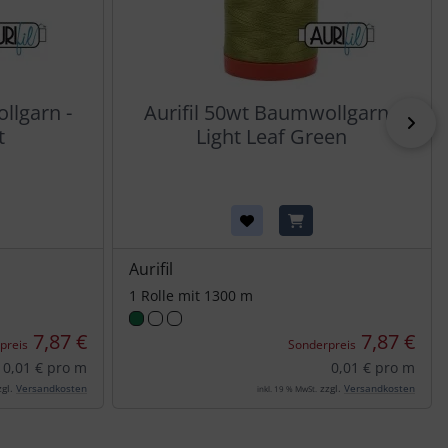
llgarn -
Aurifil 50wt Baumwollgarn -
vor
t
Light Leaf Green
Aurifil
1 Rolle mit 1300 m
7,87 €
7,87 €
preis
Sonderpreis
0,01 € pro m
0,01 € pro m
gl.
Versandkosten
zzgl.
Versandkosten
inkl. 19 % MwSt.