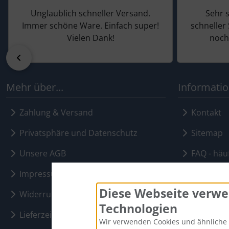
Unglaublich schneller Versand.
Sehr 
Immer schöne Ware. Einfach super!
schneller 
Vielen Dank!
noch
zurück
Mehr über...
Informati
Zahlung & Versand
Kontakt
Privatsphäre und Datenschutz
Sitemap
Unsere AGB
FAQ - häuf
Bestell
Impressum
Diese Webseite verwe
Widerrufsrecht & Widerrufsformular
Technologien
Lieferzeit
Wir verwenden Cookies und ähnliche 