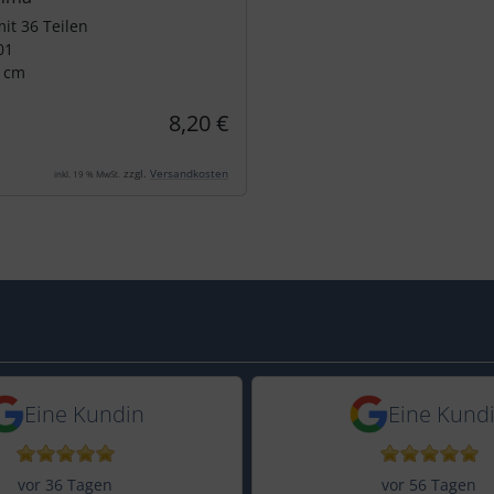
it 36 Teilen
01
5 cm
8,20 €
zzgl.
Versandkosten
inkl. 19 % MwSt.
s.de: 5,0 von 5 Sternen
e
in vor 18 Tagen
5 Sternen von einer Kundin vor 36
5 von 5 Sternen
Eine Kundin
Eine Kund
vor 36 Tagen
vor 56 Tagen