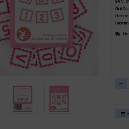
EAN:
0
Größe:
Herstel
Bestan
Lie
ere Ansicht klicken Sie auf das Bild!