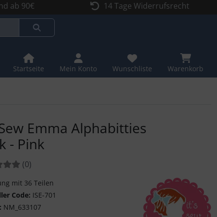
nd ab 90€
14 Tage Widerrufsrecht
Startseite
Mein Konto
Wunschliste
Warenkorb
s Sew Emma Alphabitties
k - Pink
tungen:
Bewertungen
(0
)
ung mit 36 Teilen
ller Code:
ISE-701
:
NM_633107