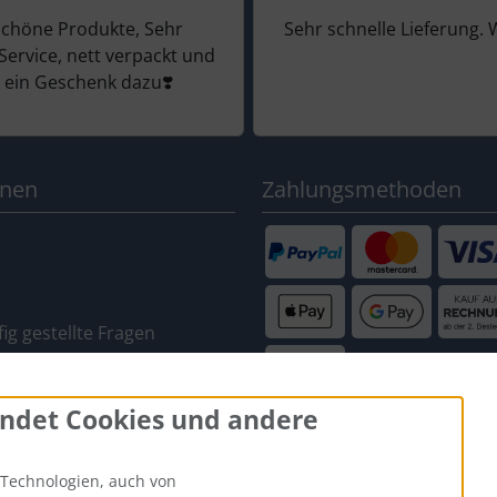
schöne Produkte, Sehr
Sehr schnelle Lieferung. 
Service, nett verpackt und
 ein Geschenk dazu❣️
onen
Zahlungsmethoden
ig gestellte Fragen
ung widerrufen
ndet Cookies und andere
Technologien, auch von