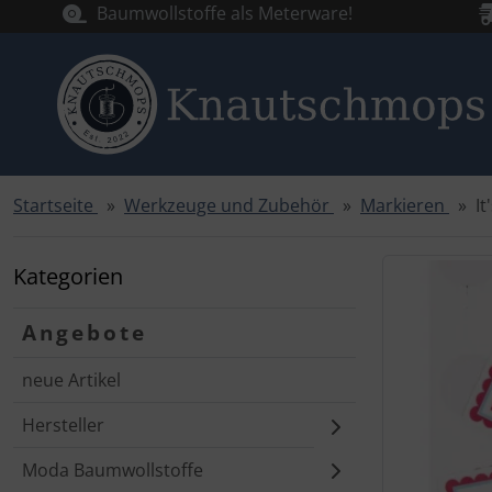
Baumwollstoffe als Meterware!
Startseite
Werkzeuge und Zubehör
Markieren
I
Sprungnavigation
Springe zur Navigation
Springe zum Inhalt
Kategorien
Springe zum Login-Button
Angebote
Springe zum Button für Einstellungen
neue Artikel
Springe zu den allgemeinen Informationen
Hersteller
Moda Baumwollstoffe