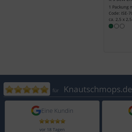
1 Packung m
Code: ISE-7
ca. 2,5 x 2,
Bewertungen für Knautschmop
Knautschmops.d
für
5 von 5 Sternen von einer Kund
5 von 
Eine Kundin
vor 18 Tagen