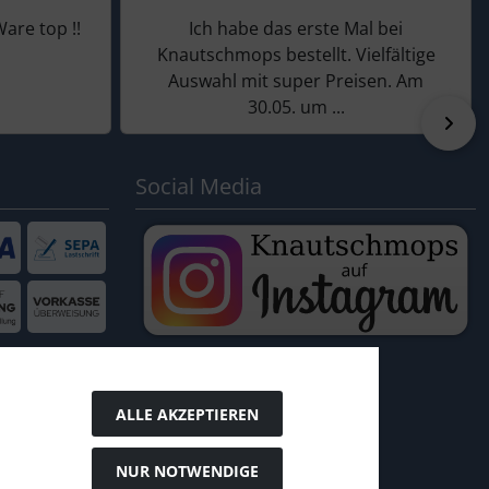
Ware top !!
Ich habe das erste Mal bei
Knautschmops bestellt. Vielfältige
Auswahl mit super Preisen. Am
30.05. um ...
vor
Social Media
ALLE AKZEPTIEREN
NUR NOTWENDIGE