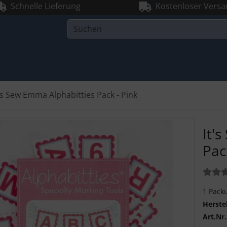
Schnelle Lieferung
Kostenloser Versa
t's Sew Emma Alphabitties Pack - Pink
It'
Pac
Bewer
1 Pack
Herste
Art.Nr.