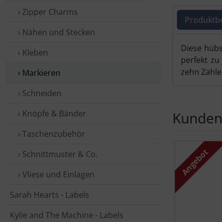
› Zipper Charms
Produktb
› Nähen und Stecken
Produ
Diese hübs
› Kleben
perfekt zu
zehn Zahle
› Markieren
› Schneiden
› Knöpfe & Bänder
Kunden,
› Taschen­zubehör
Es folgt ein 
Angebot
› Schnittmuster & Co.
› Vliese und Einlagen
Sarah Hearts - Labels
Kylie and The Machine - Labels