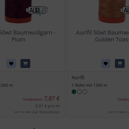
l 50wt Baumwollgarn -
Aurifil 50wt Baumwo
Plum
Golden Toas
Aurifil
 1300 m
1 Rolle mit 1300 m
7,87 €
Sonderpreis
Sonder
0,01 € pro m
zzgl.
Versandkosten
zz
inkl. 19 % MwSt.
inkl. 19 % MwSt.