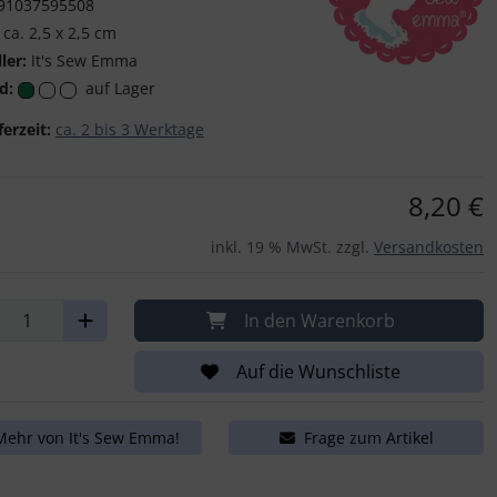
91037595508
ca. 2,5 x 2,5 cm
ler:
It's Sew Emma
It's Sew Emma
d:
auf Lager
ferzeit:
ca. 2 bis 3 Werktage
8,20 €
inkl. 19 % MwSt. zzgl.
Versandkosten
In den Warenkorb
Auf die Wunschliste
Mehr von It's Sew Emma!
Frage zum Artikel