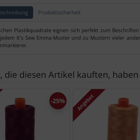
eschreibung
Produktsicherheit
ktbeschreibung
chen Plastikquadrate eignen sich perfekt zum Beschrifte
 jedem It's Sew Emma-Muster und zu Mustern vieler ander
nmarkierer.
 die diesen Artikel kauften, haben 
Produktslider - navigieren Sie mit der Tab-Taste zu den einzel
Angebot
-25%