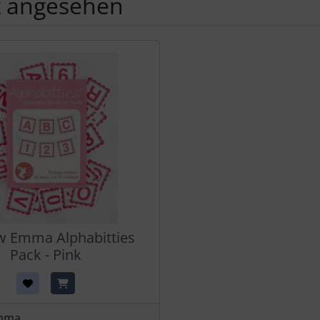
t angesehen
Produktslider - navigieren Sie mit der Tab-Taste zu den einzel
ew Emma Alphabitties
Pack - Pink
Emma