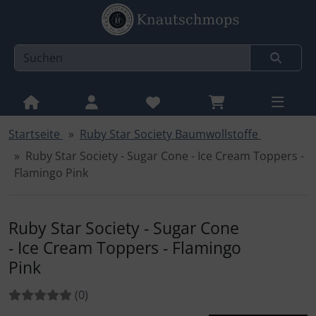
Startseite
Ruby Star Society Baumwollstoffe
Sprungnavigation
Springe zur Navigation
Ruby Star Society - Sugar Cone - Ice Cream Toppers -
Springe zum Inhalt
Flamingo Pink
Springe zum Login-Button
Springe zum Button für Einstellungen
Ruby Star Society - Sugar Cone
- Ice Cream Toppers - Flamingo
Springe zu den allgemeinen Informationen
Pink
Bewertungen:
Bewertungen
(0
)