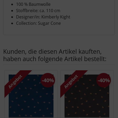
Produktbeschreibung
100 % Baumwolle
Stoffbreite: ca. 110 cm
Designer/in: Kimberly Kight
Collection: Sugar Cone
Kunden, die diesen Artikel kauften,
haben auch folgende Artikel bestellt:
Es folgt ein Produktslider - navigieren Sie mit der Tab-Tas
Angebot
Angebot
-40%
-40%