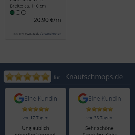
Breite: ca. 110 cm
20,90 €/m
zzgl.
Versandkosten
inkl. 19 % MwSt.
Bewertungen für Knautschmops.de: 5
Knautschmops.de
für
5 von 5 Sternen von einer Kundin vor 
5 von 5 Sternen vo
Eine Kundin
Eine Kundin
vor 17 Tagen
vor 35 Tagen
Unglaublich
Sehr schöne