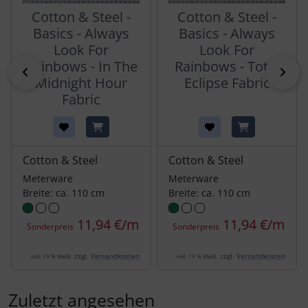
Cotton & Steel -
Cotton & Steel -
Basics - Always
Basics - Always
Look For
Look For
Rainbows - In The
Rainbows - Total
zurück
vor
Midnight Hour
Eclipse Fabric
Fabric
Cotton & Steel
Cotton & Steel
Meterware
Meterware
Breite: ca. 110 cm
Breite: ca. 110 cm
11,94 €/m
11,94 €/m
Sonderpreis
Sonderpreis
zzgl.
Versandkosten
zzgl.
Versandkosten
inkl. 19 % MwSt.
inkl. 19 % MwSt.
Zuletzt angesehen