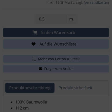
inkl. 19 % MwSt. zzgl.
Versandkosten
m
In den Warenkorb
Auf die Wunschliste
Mehr von Cotton & Steel!
Frage zum Artikel
Produktbeschreibung
Produktsicherheit
Produktbeschreibung
100% Baumwolle
112 cm