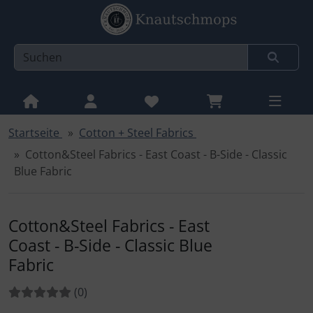
Startseite
Cotton + Steel Fabrics
Sprungnavigation
Springe zur Navigation
Cotton&Steel Fabrics - East Coast - B-Side - Classic
Springe zum Inhalt
Blue Fabric
Springe zum Login-Button
Springe zum Button für Einstellungen
Cotton&Steel Fabrics - East
Coast - B-Side - Classic Blue
Springe zu den allgemeinen Informationen
Fabric
Bewertungen:
Bewertungen
(0
)