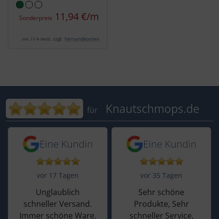
11,94 €/m
Sonderpreis
zzgl.
Versandkosten
inkl. 19 % MwSt.
Bewertungen für Knautschmops.de: 5
Knautschmops.de
für
5 von 5 Sternen von einer Kundin vor 
5 von 5 Sternen vo
Eine Kundin
Eine Kundin
vor 17 Tagen
vor 35 Tagen
Unglaublich
Sehr schöne
schneller Versand.
Produkte, Sehr
Immer schöne Ware.
schneller Service,