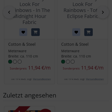
Look For
Look For
Rainbows - In The
Rainbows - Total
zurück
vor
Midnight Hour
Eclipse Fabric
Fabric
Cotton & Steel
Cotton & Steel
Meterware
Meterware
Breite: ca. 110 cm
Breite: ca. 110 cm
11,94 €/m
11,94 €/m
Sonderpreis
Sonderpreis
zzgl.
Versandkosten
zzgl.
Versandkosten
inkl. 19 % MwSt.
inkl. 19 % MwSt.
Zuletzt angesehen
Es folgt ein Produktslider - navigieren Sie mit der Tab-Tas