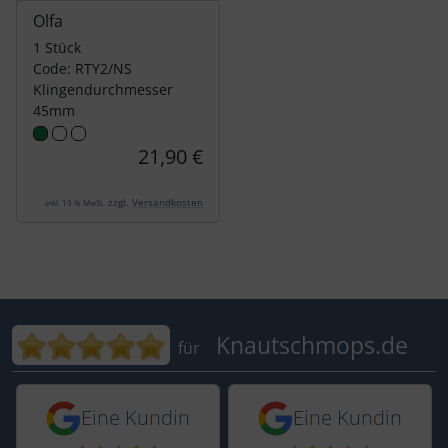
Olfa
1 Stück
Code: RTY2/NS
Klingendurchmesser
45mm
21,90 €
zzgl.
Versandkosten
inkl. 19 % MwSt.
Bewertungen für Knautschmops.de: 5
Knautschmops.de
für
5 von 5 Sternen von einer Kundin vor 
5 von 5 Sternen vo
Eine Kundin
Eine Kundin