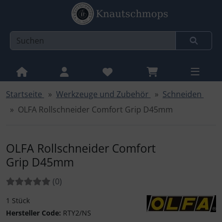
Startseite
Werkzeuge und Zubehör
Schneiden
Sprungnavigation
Springe zur Navigation
OLFA Rollschneider Comfort Grip D45mm
Springe zum Inhalt
Springe zum Login-Button
OLFA Rollschneider Comfort
Springe zum Button für Einstellungen
Grip D45mm
Springe zu den allgemeinen Informationen
Bewertungen:
Bewertungen
(0
)
1 Stück
Hersteller Code:
RTY2/NS
Olfa