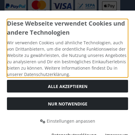
Diese Webseite verwendet Cookies und
andere Technologien
Social Media
Wir verwenden Cookies und ähnliche Technologien, auch
von Drittanbietern, um die ordentliche Funktionsweise der
Website zu gewährleisten, die Nutzung unseres Angebotes
zu analysieren und Dir ein bestmögliches Einkaufserlebnis
bieten zu können. Weitere Informationen findest Du in
unserer Datenschutzerklärung.
ALLE AKZEPTIEREN
NUR NOTWENDIGE
Alle Preise inkl. gesetzl. MwSt. zzgl.
Versandkosten
. Die
durchgestrichenen Preise entsprechen dem bisherigen Preis
Einstellungen anpassen
bei Knautschmops.de.
Knautschmops.de © 2026 | Template © 2026 by Karl