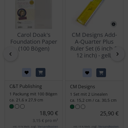
Carol Doak's
CM Designs Add-
Foundation Paper
A-Quarter Plus
(100 Bögen)
Ruler Set (6 inch &
zurück
vor
12 inch) - gelb
C&T Publishing
CM Designs
1 Packung mit 100 Bögen
1 Set mit 2 Linealen
ca. 21,6 x 27,9 cm
ca. 15,2 cm / ca. 30,5 cm
18,90 €
25,90 €
3,15 € pro m²
zzgl.
Versandkosten
zzgl.
Versandkosten
inkl. 19 % MwSt.
inkl. 19 % MwSt.