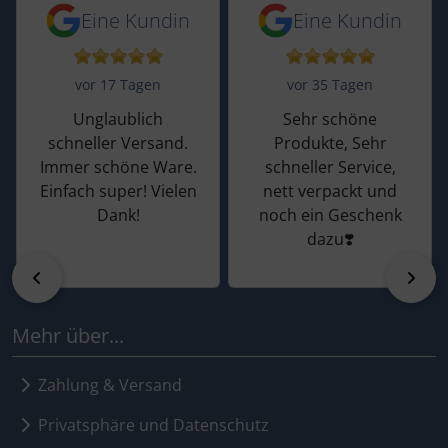
5 von 5 Sternen von einer Kundin vor 
5 von 5 Sternen vo
Eine Kundin
Eine Kundin
vor 17 Tagen
vor 35 Tagen
Unglaublich
Sehr schöne
schneller Versand.
Produkte, Sehr
Immer schöne Ware.
schneller Service,
Einfach super! Vielen
nett verpackt und
Dank!
noch ein Geschenk
dazu❣️
zurück
vor
Mehr über...
Zahlung & Versand
Privatsphäre und Datenschutz