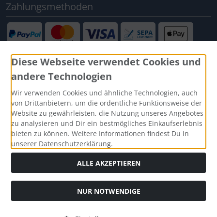
Zahlungsmethoden
Diese Webseite verwendet Cookies und
andere Technologien
Social Media
Wir verwenden Cookies und ähnliche Technologien, auch
von Drittanbietern, um die ordentliche Funktionsweise der
Website zu gewährleisten, die Nutzung unseres Angebotes
zu analysieren und Dir ein bestmögliches Einkaufserlebnis
bieten zu können. Weitere Informationen findest Du in
unserer Datenschutzerklärung.
ALLE AKZEPTIEREN
NUR NOTWENDIGE
Alle Preise inkl. gesetzl. MwSt. zzgl.
Versandkosten
. Die
durchgestrichenen Preise entsprechen dem bisherigen Preis