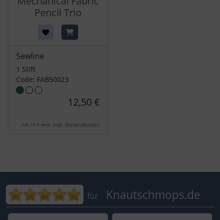
Mechanical Fabric
Pencil Trio
Sewline
1 Stift
Code: FAB50023
12,50 €
zzgl.
Versandkosten
inkl. 19 % MwSt.
Bewertungen für Knautschmops.de: 5
Knautschmops.de
für