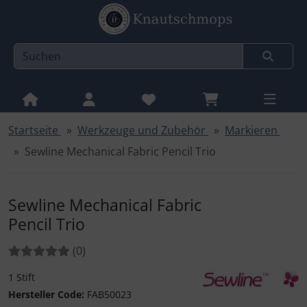
Startseite
Werkzeuge und Zubehör
Markieren
Sprungnavigation
Springe zur Navigation
Sewline Mechanical Fabric Pencil Trio
Springe zum Inhalt
Springe zum Login-Button
Sewline Mechanical Fabric
Springe zum Button für Einstellungen
Pencil Trio
Springe zu den allgemeinen Informationen
Bewertungen:
Bewertungen
(0
)
1 Stift
Sewline
Hersteller Code:
FAB50023