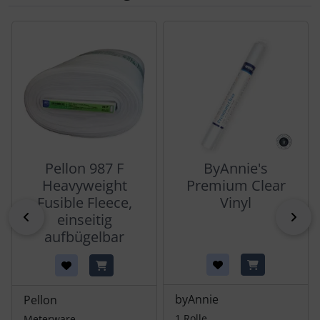
Es folgt ein Produktslider - navigieren Sie mit der Tab-Tas
Pellon 987 F
ByAnnie's
Heavyweight
Premium Clear
Fusible Fleece,
Vinyl
zurück
vor
einseitig
aufbügelbar
byAnnie
Pellon
1 Rolle
Meterware