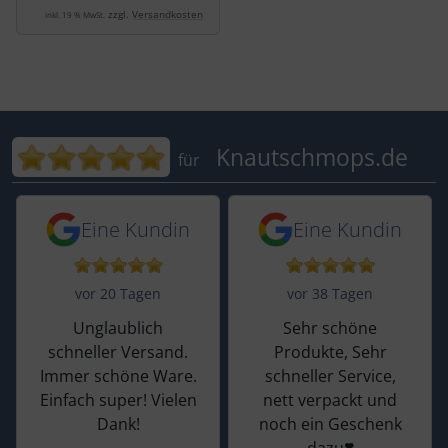
zzgl.
Versandkosten
inkl. 19 % MwSt.
Bewertungen für Knautschmops.de: 5
Knautschmops.de
für
5 von 5 Sternen von einer Kundin vor 
5 von 5 Sternen vo
Eine Kundin
Eine Kundin
vor 20 Tagen
vor 38 Tagen
Unglaublich
Sehr schöne
schneller Versand.
Produkte, Sehr
Immer schöne Ware.
schneller Service,
Einfach super! Vielen
nett verpackt und
Dank!
noch ein Geschenk