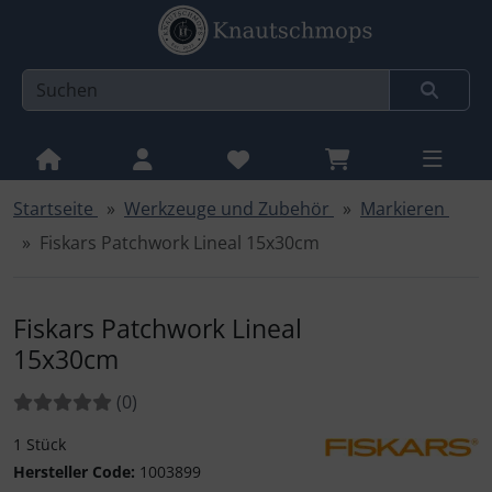
Startseite
Werkzeuge und Zubehör
Markieren
Sprungnavigation
Springe zur Navigation
Fiskars Patchwork Lineal 15x30cm
Springe zum Inhalt
Springe zum Login-Button
Fiskars Patchwork Lineal
Springe zum Button für Einstellungen
15x30cm
Springe zu den allgemeinen Informationen
Bewertungen:
Bewertungen
(0
)
1 Stück
Fiskars
Hersteller Code:
1003899