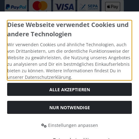
Diese Webseite verwendet Cookies und
andere Technologien
Social Media
Wir verwenden Cookies und ähnliche Technologien, auch
von Drittanbietern, um die ordentliche Funktionsweise der
Website zu gewährleisten, die Nutzung unseres Angebotes
zu analysieren und Dir ein bestmögliches Einkaufserlebnis
bieten zu können. Weitere Informationen findest Du in
unserer Datenschutzerklärung.
ALLE AKZEPTIEREN
NUR NOTWENDIGE
Alle Preise inkl. gesetzl. MwSt. zzgl.
Versandkosten
. Die
durchgestrichenen Preise entsprechen dem bisherigen Preis
Einstellungen anpassen
bei Knautschmops.de.
Knautschmops.de © 2026 | Template © 2026 by Karl