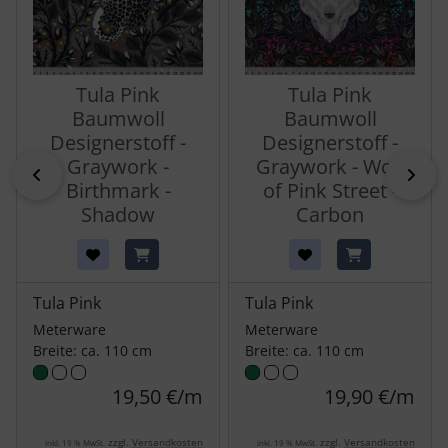
Tula Pink
Tula Pink
Baumwoll
Baumwoll
Designerstoff -
Designerstoff -
Graywork -
Graywork - Wolf
zurück
vor
Birthmark -
of Pink Street -
Shadow
Carbon
Tula Pink
Tula Pink
Meterware
Meterware
Breite: ca. 110 cm
Breite: ca. 110 cm
19,50 €/m
19,90 €/m
zzgl.
Versandkosten
zzgl.
Versandkosten
inkl. 19 % MwSt.
inkl. 19 % MwSt.