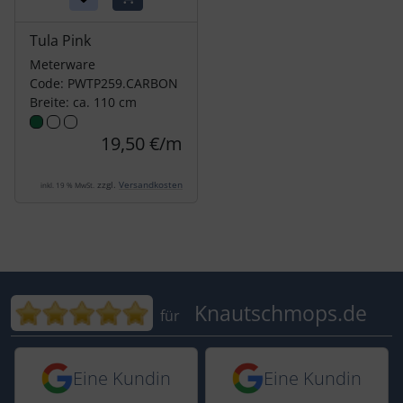
Tula Pink
Meterware
Code: PWTP259.CARBON
Breite: ca. 110 cm
19,50 €/m
zzgl.
Versandkosten
inkl. 19 % MwSt.
Bewertungen für Knautschmops.de: 5
Knautschmops.de
für
5 von 5 Sternen von einer Kundin vor 
5 von 5 Sternen vo
Eine Kundin
Eine Kundin