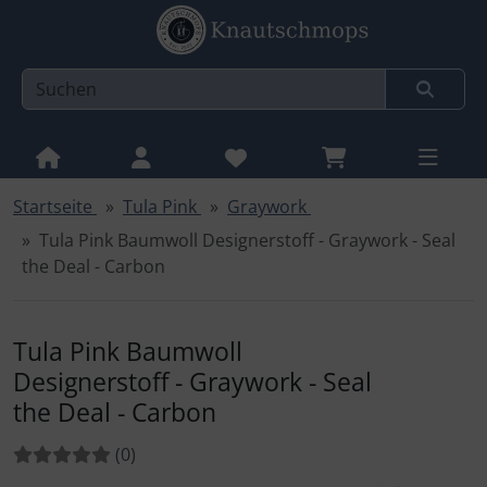
Startseite
Tula Pink
Graywork
Sprungnavigation
Springe zur Navigation
Tula Pink Baumwoll Designerstoff - Graywork - Seal
Springe zum Inhalt
the Deal - Carbon
Springe zum Login-Button
Springe zum Button für Einstellungen
Tula Pink Baumwoll
Designerstoff - Graywork - Seal
Springe zu den allgemeinen Informationen
the Deal - Carbon
Bewertungen:
Bewertungen
(0
)