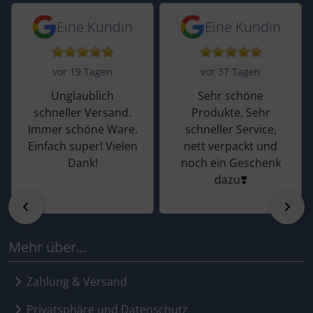
5 von 5 Sternen von einer Kundin vor 
5 von 5 Sternen vo
Eine Kundin
Eine Kundin
vor 19 Tagen
vor 37 Tagen
Unglaublich
Sehr schöne
schneller Versand.
Produkte, Sehr
Immer schöne Ware.
schneller Service,
Einfach super! Vielen
nett verpackt und
Dank!
noch ein Geschenk
dazu❣️
zurück
vor
Mehr über...
Zahlung & Versand
Privatsphäre und Datenschutz