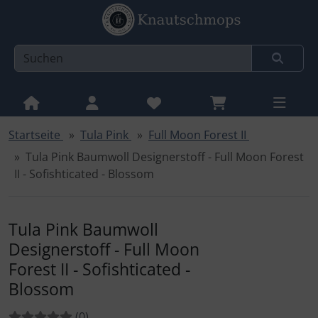
Startseite
Tula Pink
Full Moon Forest II
Sprungnavigation
Springe zur Navigation
Tula Pink Baumwoll Designerstoff - Full Moon Forest
Springe zum Inhalt
II - Sofishticated - Blossom
Springe zum Login-Button
Springe zum Button für Einstellungen
Tula Pink Baumwoll
Designerstoff - Full Moon
Springe zu den allgemeinen Informationen
Forest II - Sofishticated -
Blossom
Bewertungen:
Bewertungen
(0
)