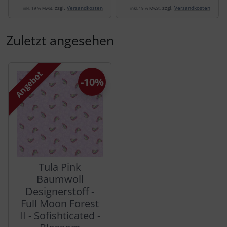
zzgl.
Versandkosten
zzgl.
Versandkosten
inkl. 19 % MwSt.
inkl. 19 % MwSt.
Zuletzt angesehen
Es folgt ein Produktslider - navigieren Sie mit der Tab-Tas
Angebot
-10%
Tula Pink
Baumwoll
Designerstoff -
Full Moon Forest
II - Sofishticated -