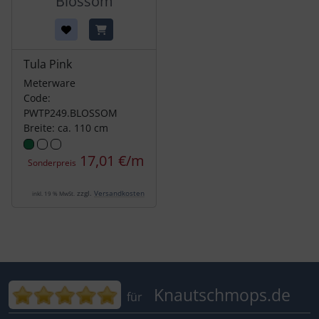
Blossom
Tula Pink
Meterware
Code:
PWTP249.BLOSSOM
Breite: ca. 110 cm
17,01 €/m
Sonderpreis
zzgl.
Versandkosten
inkl. 19 % MwSt.
Bewertungen für Knautschmops.de: 5
Knautschmops.de
für