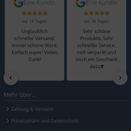
5 von 5 Sternen von einer Kundin vor 
5 von 5 Sternen vo
Eine Kundin
Eine Kundin
vor 18 Tagen
vor 36 Tagen
Unglaublich
Sehr schöne
schneller Versand.
Produkte, Sehr
Immer schöne Ware.
schneller Service,
Einfach super! Vielen
nett verpackt und
Dank!
noch ein Geschenk
dazu❣️
zurück
vor
Mehr über...
Zahlung & Versand
Privatsphäre und Datenschutz