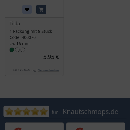
Tilda
1 Packung mit 8 Stück
Code: 400070
ca. 16 mm
5,95 €
zzgl.
Versandkosten
inkl. 19 % MwSt.
Bewertungen für Knautschmops.de: 5
Knautschmops.de
für