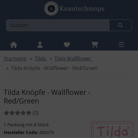
Startseite
Tilda
Tilda Wallflower
Sprungnavigation
Springe zur Navigation
Tilda Knöpfe - Wallflower - Red/Green
Springe zum Inhalt
Springe zum Login-Button
Tilda Knöpfe - Wallflower -
Springe zum Button für Einstellungen
Red/Green
Springe zu den allgemeinen Informationen
Bewertungen:
Bewertungen
(0
)
1 Packung mit 8 Stück
Hersteller Code:
400070