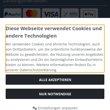
Zahlungsmethoden
Diese Webseite verwendet Cookies und
andere Technologien
Social Media
Wir verwenden Cookies und ähnliche Technologien, auch
von Drittanbietern, um die ordentliche Funktionsweise der
Website zu gewährleisten, die Nutzung unseres Angebotes
zu analysieren und Dir ein bestmögliches Einkaufserlebnis
bieten zu können. Weitere Informationen findest Du in
unserer Datenschutzerklärung.
ALLE AKZEPTIEREN
NUR NOTWENDIGE
Alle Preise inkl. gesetzl. MwSt. zzgl.
Versandkosten
. Die
durchgestrichenen Preise entsprechen dem bisherigen Preis
Einstellungen anpassen
bei Knautschmops.de.