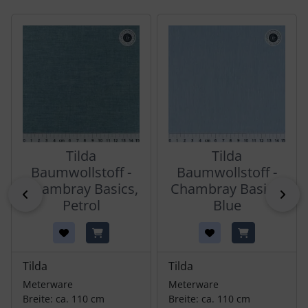
Es folgt ein Produktslider - navigieren Sie mit der Tab-Tas
Tilda
Tilda
Baumwollstoff -
Baumwollstoff -
Chambray Basics,
Chambray Basics,
zurück
vor
Petrol
Blue
Tilda
Tilda
Meterware
Meterware
Breite: ca. 110 cm
Breite: ca. 110 cm