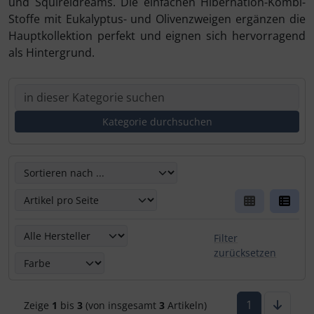
und Squireldreams. Die einfachen Hibernation-Kombi-
Stoffe mit Eukalyptus- und Olivenzweigen ergänzen die
Hauptkollektion perfekt und eignen sich hervorragend
als Hintergrund.
Hier kannst Du die nachfolgenden Artikel umsortieren un
Hier kannst Du die nachfolgenden Artikel nach ihren Eige
Filter
zurücksetzen
1
Zeige
1
bis
3
(von insgesamt
3
Artikeln)