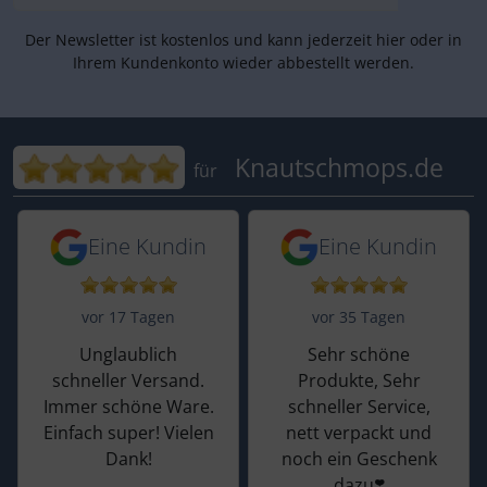
Der Newsletter ist kostenlos und kann jederzeit hier oder in
Ihrem Kundenkonto wieder abbestellt werden.
Bewertungen für Knautschmops.de: 5
Knautschmops.de
für
5 von 5 Sternen von einer Kundin vor 
5 von 5 Sternen vo
Eine Kundin
Eine Kundin
vor 17 Tagen
vor 35 Tagen
Unglaublich
Sehr schöne
schneller Versand.
Produkte, Sehr
Immer schöne Ware.
schneller Service,
Einfach super! Vielen
nett verpackt und
Dank!
noch ein Geschenk
dazu❣️