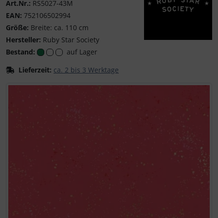
Art.Nr.:
RS5027-43M
EAN:
752106502994
Größe:
Breite: ca. 110 cm
Hersteller:
Ruby Star Society
Ruby Star Society – 
Bestand:
auf Lager
Lieferzeit:
ca. 2 bis 3 Werktage