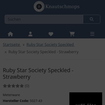
Startseite
Ruby Star Society Speckled
Sprungnavigation
Springe zur Navigation
Ruby Star Society Speckled - Strawberry
Springe zum Inhalt
Springe zum Login-Button
Ruby Star Society Speckled -
Springe zum Button für Einstellungen
Strawberry
Springe zu den allgemeinen Informationen
Bewertungen:
Bewertungen
(0
)
Meterware
Hersteller Code:
5027-43