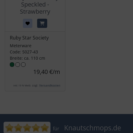
Speckled -
Strawberry
Ruby Star Society
Meterware
Code: 5027-43
Breite: ca. 110 cm
19,40 €/m
zzgl.
Versandkosten
inkl. 19 % MwSt.
Bewertungen für Knautschmops.de: 5
Knautschmops.de
für