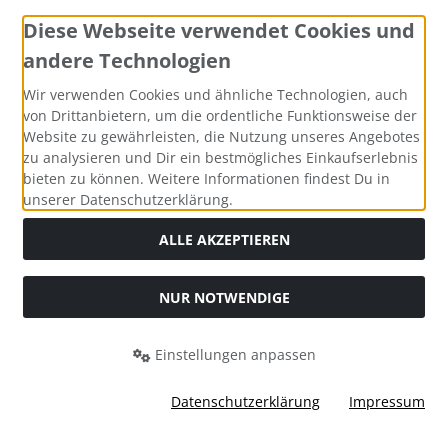
Diese Webseite verwendet Cookies und
andere Technologien
Social Media
Wir verwenden Cookies und ähnliche Technologien, auch
von Drittanbietern, um die ordentliche Funktionsweise der
Website zu gewährleisten, die Nutzung unseres Angebotes
zu analysieren und Dir ein bestmögliches Einkaufserlebnis
bieten zu können. Weitere Informationen findest Du in
unserer Datenschutzerklärung.
ALLE AKZEPTIEREN
NUR NOTWENDIGE
Alle Preise inkl. gesetzl. MwSt. zzgl.
Versandkosten
. Die
durchgestrichenen Preise entsprechen dem bisherigen Preis
Einstellungen anpassen
bei Knautschmops.de.
Knautschmops.de © 2026 | Template © 2026 by Karl
Datenschutzerklärung
Impressum
mod
ified eCommerce Shopsoftware © 2009-2026