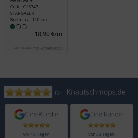
Meterware
Code: C15747-
STARGAZER
Breite: ca. 110 cm
18,90 €/m
zzgl.
Versandkosten
inkl. 19 % MwSt.
Bewertungen für Knautschmops.de: 5
Knautschmops.de
für
5 von 5 Sternen von einer Kundin vor 
5 von 5 Sternen vo
Eine Kundin
Eine Kundin
vor 18 Tagen
vor 36 Tagen