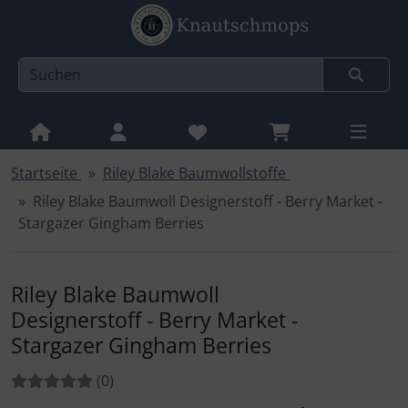
Startseite
Riley Blake Baumwollstoffe
Sprungnavigation
Springe zur Navigation
Riley Blake Baumwoll Designerstoff - Berry Market -
Springe zum Inhalt
Stargazer Gingham Berries
Springe zum Login-Button
Springe zum Button für Einstellungen
Riley Blake Baumwoll
Designerstoff - Berry Market -
Springe zu den allgemeinen Informationen
Stargazer Gingham Berries
Bewertungen:
Bewertungen
(0
)