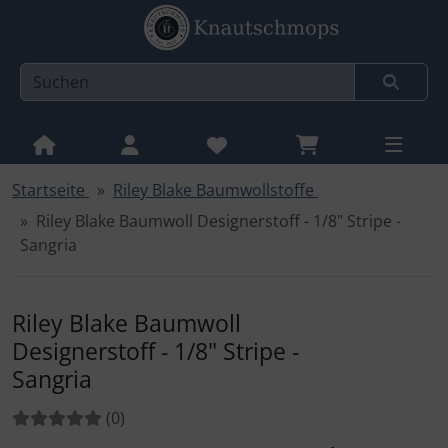
Startseite
Riley Blake Baumwollstoffe
Sprungnavigation
Springe zur Navigation
Riley Blake Baumwoll Designerstoff - 1/8" Stripe -
Springe zum Inhalt
Sangria
Springe zum Login-Button
Springe zum Button für Einstellungen
Riley Blake Baumwoll
Designerstoff - 1/8" Stripe -
Springe zu den allgemeinen Informationen
Sangria
Bewertungen:
Bewertungen
(0
)