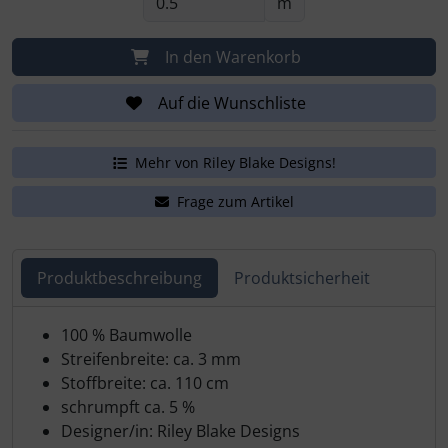
m
In den Warenkorb
Auf die Wunschliste
Mehr von Riley Blake Designs!
Frage zum Artikel
Produktbeschreibung
Produktsicherheit
Produktbeschreibung
100 % Baumwolle
Streifenbreite: ca. 3 mm
Stoffbreite: ca. 110 cm
schrumpft ca. 5 %
Designer/in: Riley Blake Designs