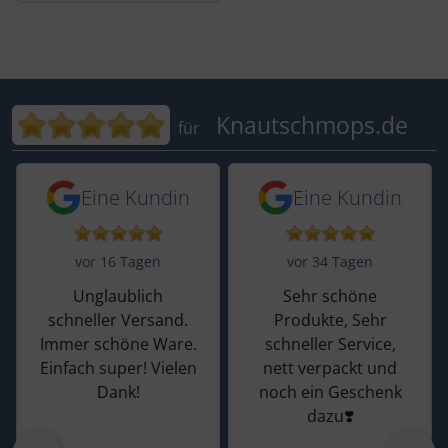
Bewertungen für Knautschmops.de: 5
Knautschmops.de
für
5 von 5 Sternen von einer Kundin vor 
5 von 5 Sternen vo
Eine Kundin
Eine Kundin
vor 16 Tagen
vor 34 Tagen
Unglaublich
Sehr schöne
schneller Versand.
Produkte, Sehr
Immer schöne Ware.
schneller Service,
Einfach super! Vielen
nett verpackt und
Dank!
noch ein Geschenk
dazu❣️