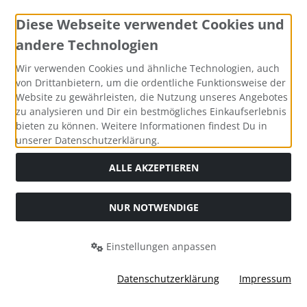
Diese Webseite verwendet Cookies und
andere Technologien
Social Media
Wir verwenden Cookies und ähnliche Technologien, auch
von Drittanbietern, um die ordentliche Funktionsweise der
Website zu gewährleisten, die Nutzung unseres Angebotes
zu analysieren und Dir ein bestmögliches Einkaufserlebnis
bieten zu können. Weitere Informationen findest Du in
unserer Datenschutzerklärung.
ALLE AKZEPTIEREN
NUR NOTWENDIGE
Alle Preise inkl. gesetzl. MwSt. zzgl.
Versandkosten
. Die
durchgestrichenen Preise entsprechen dem bisherigen Preis
Einstellungen anpassen
bei Knautschmops.de.
Knautschmops.de © 2026 | Template © 2026 by Karl
Datenschutzerklärung
Impressum
mod
ified eCommerce Shopsoftware © 2009-2026