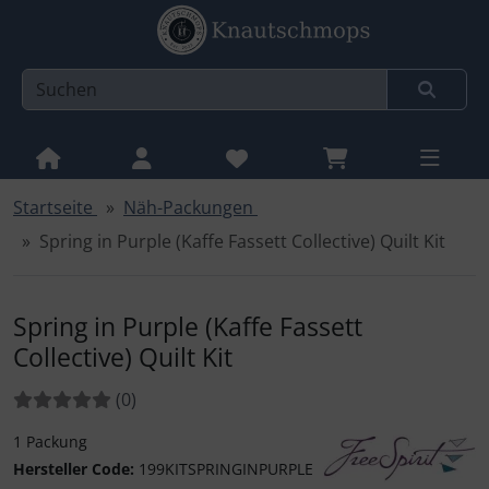
Startseite
Näh-Packungen
Sprungnavigation
Springe zur Navigation
Spring in Purple (Kaffe Fassett Collective) Quilt Kit
Springe zum Inhalt
Springe zum Login-Button
Spring in Purple (Kaffe Fassett
Springe zum Button für Einstellungen
Collective) Quilt Kit
Springe zu den allgemeinen Informationen
Bewertungen:
Bewertungen
(0
)
1 Packung
Hersteller Code:
199KITSPRINGINPURPLE