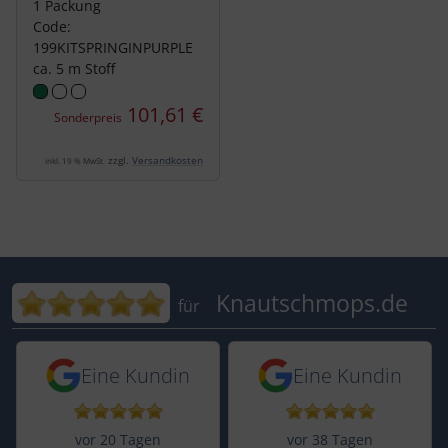
1 Packung
Code:
199KITSPRINGINPURPLE
ca. 5 m Stoff
101,61 €
Sonderpreis
zzgl.
Versandkosten
inkl. 19 % MwSt.
Bewertungen für Knautschmops.de: 5
Knautschmops.de
für
5 von 5 Sternen von einer Kundin vor 
5 von 5 Sternen vo
Eine Kundin
Eine Kundin
vor 20 Tagen
vor 38 Tagen