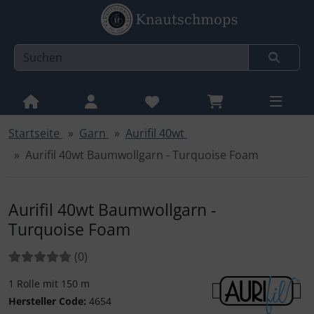
Startseite
Garn
Aurifil 40wt
Sprungnavigation
Springe zur Navigation
Aurifil 40wt Baumwollgarn - Turquoise Foam
Springe zum Inhalt
Springe zum Login-Button
Aurifil 40wt Baumwollgarn -
Springe zum Button für Einstellungen
Turquoise Foam
Springe zu den allgemeinen Informationen
Bewertungen:
Bewertungen
(0
)
1 Rolle mit 150 m
Hersteller Code:
4654