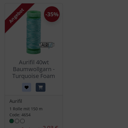
Es folgt ein Produktslider - navigieren Sie mit der Tab-Tas
Angebot
-35%
Aurifil 40wt
Baumwollgarn -
Turquoise Foam
Aurifil
1 Rolle mit 150 m
Code: 4654
2,93 €