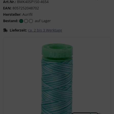
Art.Nr.:
BMK40SP150-4654
Aurifil - feinste Ga
EAN:
8057252048702
Hersteller:
Aurifil
Bestand:
auf Lager
Lieferzeit:
ca. 2 bis 3 Werktage