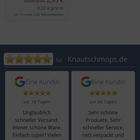
Sonderpreis
0,02 € pro m
zzgl.
Versandkosten
inkl. 19 % MwSt.
Bewertungen für Knautschmops.de: 5
Knautschmops.de
für
5 von 5 Sternen von einer Kundin vor 
5 von 5 Sternen vo
Eine Kundin
Eine Kundin
vor 18 Tagen
vor 36 Tagen
Unglaublich
Sehr schöne
schneller Versand.
Produkte, Sehr
Immer schöne Ware.
schneller Service,
Einfach super! Vielen
nett verpackt und